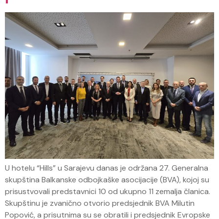
U hotelu “Hills” u Sarajevu danas je održana 27. Generalna
skupština Balkanske odbojkaške asocijacije (BVA), kojoj su
prisustvovali predstavnici 10 od ukupno 11 zemalja članica.
Skupštinu je zvanično otvorio predsjednik BVA Milutin
Popović, a prisutnima su se obratili i predsjednik Evropske