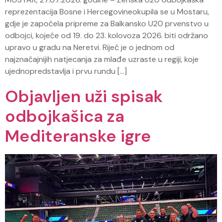
reprezentacija Bosne i Hercegovineokupila se u Mostaru,
gdje je započela pripreme za Balkansko U20 prvenstvo u
odbojci, kojeće od 19. do 23. kolovoza 2026. biti održano
upravo u gradu na Neretvi. Riječ je o jednom od
najznačajnijih natjecanja za mlađe uzraste u regiji, koje
ujednopredstavlja i prvu rundu […]
Objavljen uži spisak
odbojkašica za
Mediteranske igre