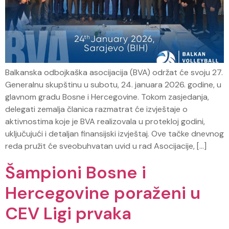
Balkanska odbojkaška asocijacija (BVA) održat će svoju 27.
Generalnu skupštinu u subotu, 24. januara 2026. godine, u
glavnom gradu Bosne i Hercegovine. Tokom zasjedanja,
delegati zemalja članica razmatrat će izvještaje o
aktivnostima koje je BVA realizovala u protekloj godini,
uključujući i detaljan finansijski izvještaj. Ove tačke dnevnog
reda pružit će sveobuhvatan uvid u rad Asocijacije, […]
Šampioni Bosne i
Hercegovine poraženi u
CEV Ligi prvaka