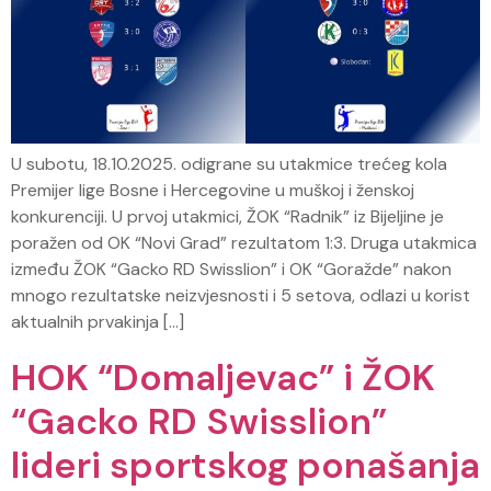
U subotu, 18.10.2025. odigrane su utakmice trećeg kola
Premijer lige Bosne i Hercegovine u muškoj i ženskoj
konkurenciji. U prvoj utakmici, ŽOK “Radnik” iz Bijeljine je
poražen od OK “Novi Grad” rezultatom 1:3. Druga utakmica
između ŽOK “Gacko RD Swisslion” i OK “Goražde” nakon
mnogo rezultatske neizvjesnosti i 5 setova, odlazi u korist
aktualnih prvakinja […]
HOK “Domaljevac” i ŽOK
“Gacko RD Swisslion”
lideri sportskog ponašanja