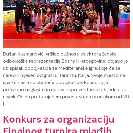
Dušan Kuzmanović, vršilac dužnosti selektora ženske
odbojkaške reprezentacije Bosne i Hercegovine, objavio je
uži spisak odbojkašica za Mediteranske igre, koje će se
naredni mjesec odigrati u Tarantu, Italija. Svoje mjesto na
spisku našle su sljedeće odbojkašice: Posebno je
potrebno naglasiti da će ova reprezentacija biti jedna od
najmlađih na pretstojećem prvenstvu, sa prosjekom od 20
[…]
Konkurs za organizaciju
Finalnog turnira mlađih