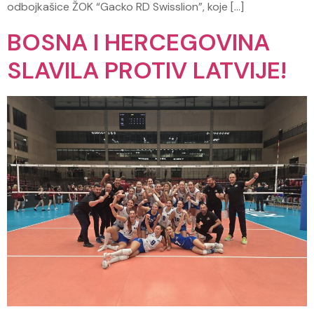
odbojkašice ŽOK “Gacko RD Swisslion”, koje […]
BOSNA I HERCEGOVINA
SLAVILA PROTIV LATVIJE!