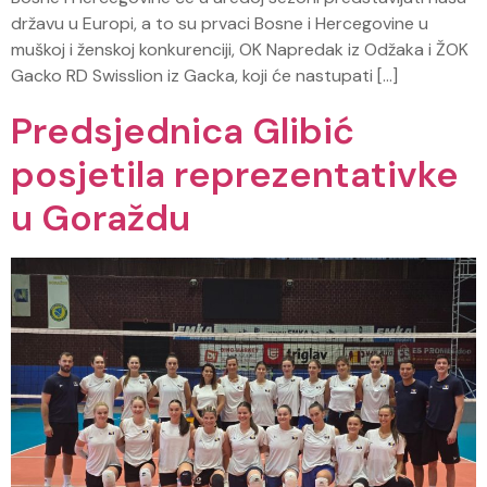
državu u Europi, a to su prvaci Bosne i Hercegovine u
muškoj i ženskoj konkurenciji, OK Napredak iz Odžaka i ŽOK
Gacko RD Swisslion iz Gacka, koji će nastupati […]
Predsjednica Glibić
posjetila reprezentativke
u Goraždu