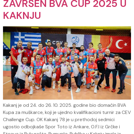
ZAVRŠEN BVA CUP 2025 U
KAKNJU
Kakanj je od 24. do 26. 10. 2025. godine bio domaćin BVA
Kupa za muškarce, koji je ujedno kvalifikacioni turnir za CEV
Challenge Cup. OK Kakanj 78 je u prethodoj sedmici
ugostio odbojkaše Spor Toto iz Ankare, O.F.I iz Grčke i
Steaua iz Bukurešta, Rumunija. Publika u Kaknju imala je