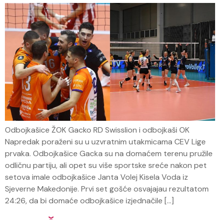
Odbojkašice ŽOK Gacko RD Swisslion i odbojkaši OK
Napredak poraženi su u uzvratnim utakmicama CEV Lige
prvaka. Odbojkašice Gacka su na domaćem terenu pružile
odličnu partiju, ali opet su više sportske sreće nakon pet
setova imale odbojkašice Janta Volej Kisela Voda iz
Sjeverne Makedonije. Prvi set gošće osvajajau rezultatom
24:26, da bi domaće odbojkašice izjednačile […]