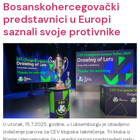
Bosanskohercegovački
predstavnici u Europi
saznali svoje protivnike
U utorak, 15.7.2025. godine, u Luksemburgu je obavljeno
izvlačenje parova za CEV klupska takmičenja. Tri kluba iz
Bosne i Hercegovine će u aredoj sezoni predstavljati našu