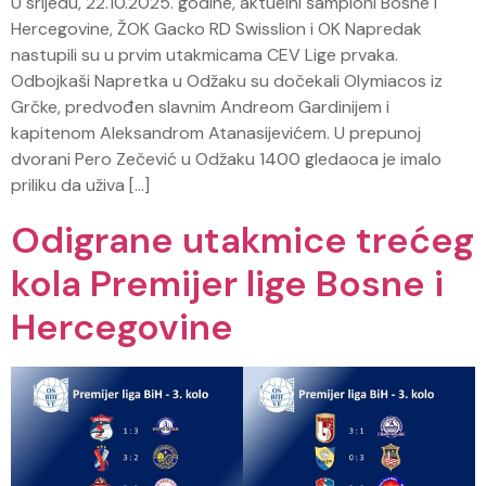
U srijedu, 22.10.2025. godine, aktuelni šampioni Bosne i
Hercegovine, ŽOK Gacko RD Swisslion i OK Napredak
nastupili su u prvim utakmicama CEV Lige prvaka.
Odbojkaši Napretka u Odžaku su dočekali Olymiacos iz
Grčke, predvođen slavnim Andreom Gardinijem i
kapitenom Aleksandrom Atanasijevićem. U prepunoj
dvorani Pero Zečević u Odžaku 1400 gledaoca je imalo
priliku da uživa […]
Odigrane utakmice trećeg
kola Premijer lige Bosne i
Hercegovine