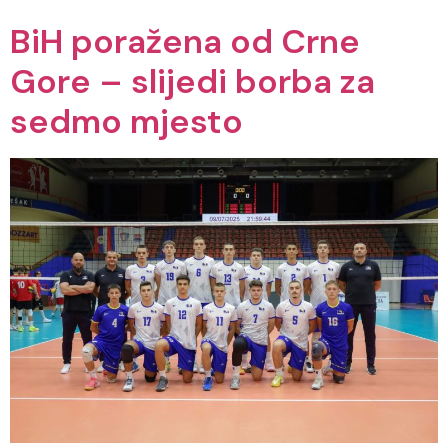
BiH poražena od Crne
Gore – slijedi borba za
sedmo mjesto