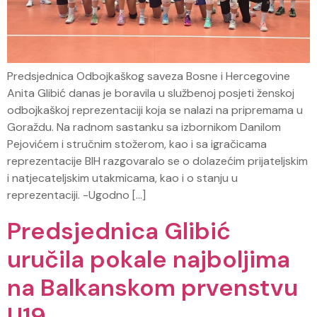
Predsjednica Odbojkaškog saveza Bosne i Hercegovine
Anita Glibić danas je boravila u službenoj posjeti ženskoj
odbojkaškoj reprezentaciji koja se nalazi na pripremama u
Goraždu. Na radnom sastanku sa izbornikom Danilom
Pejovićem i stručnim stožerom, kao i sa igračicama
reprezentacije BIH razgovaralo se o dolazećim prijateljskim
i natjecateljskim utakmicama, kao i o stanju u
reprezentaciji. -Ugodno […]
Predsjednica Glibić
uručila pokale najboljima
na Balkanskom prvenstvu
U19