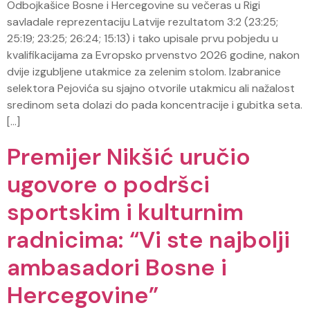
Odbojkašice Bosne i Hercegovine su večeras u Rigi
savladale reprezentaciju Latvije rezultatom 3:2 (23:25;
25:19; 23:25; 26:24; 15:13) i tako upisale prvu pobjedu u
kvalifikacijama za Evropsko prvenstvo 2026 godine, nakon
dvije izgubljene utakmice za zelenim stolom. Izabranice
selektora Pejovića su sjajno otvorile utakmicu ali nažalost
sredinom seta dolazi do pada koncentracije i gubitka seta.
[…]
Premijer Nikšić uručio
ugovore o podršci
sportskim i kulturnim
radnicima: “Vi ste najbolji
ambasadori Bosne i
Hercegovine”