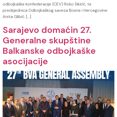
odbojkaške konfederacije (CEV) Roko Sikirić, te
predsjednica Odbojkaškog saveza Bosne i Hercegovine
Anita Glibić. […]
Sarajevo domaćin 27.
Generalne skupštine
Balkanske odbojkaške
asocijacije