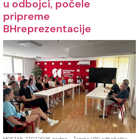
u odbojci, počele
pripreme
BHreprezentacije
MOSTAR, 27.07.2026. godine – Ženska U20 odbojkaška