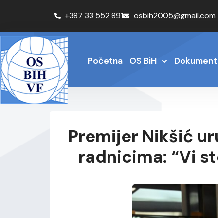
+387 33 552 891
osbih2005@gmail.com
Početna
OS BiH
Dokument
Premijer Nikšić u
radnicima: “Vi s