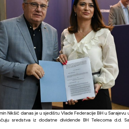
in Nikšić danas je u sjedištu Vlade Federacije BiH u Sarajevu u
plaćuju sredstva iz dodatne dividende BH Telecoma d.d. Sa