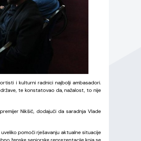
rtisti i kulturni radnici najbolji ambasadori.
države, te konstatovao da, nažalost, to nije
 premijer Nikšić, dodajući da saradnja Vlade
veliko pomoći rješavanju aktualne situacije
ebno ženske seniorske reprezentacije koja se