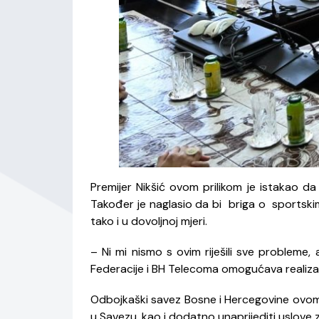
Premijer Nikšić ovom prilikom je istakao da s
Također je naglasio da bi briga o sportskim
tako i u dovoljnoj mjeri.
– Ni mi nismo s ovim riješili sve probleme,
Federacije i BH Telecoma omogućava realizac
Odbojkaški savez Bosne i Hercegovine ovom 
u Savezu, kao i dodatno unaprijediti uslove