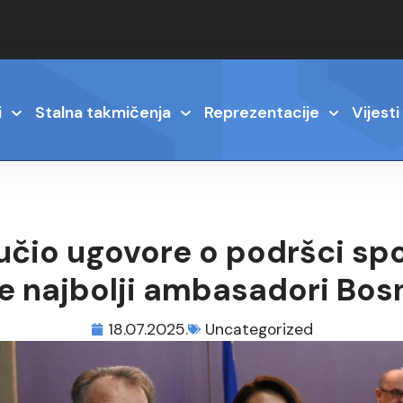
i
Stalna takmičenja
Reprezentacije
Vijesti
ručio ugovore o podršci spo
te najbolji ambasadori Bos
18.07.2025.
Uncategorized