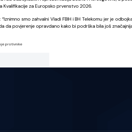
 Kvalifikacije za Europsko prvenstvo 2026.
a: “Iznimno smo zahvalni Vladi FBIH i BH Telekomu jer je odboj
 da povjerenje opravdano kako bi podrška bila još značajnija
je protivnike