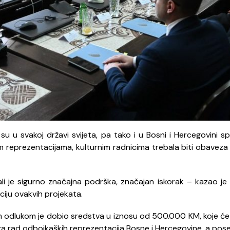
u u svakoj državi svijeta, pa tako i u Bosni i Hercegovini spo
 reprezentacijama, kulturnim radnicima trebala biti obaveza 
 ali je sigurno značajna podrška, značajan iskorak – kazao je
iju ovakvih projekata.
odlukom je dobio sredstva u iznosu od 500.000 KM, koje će u
 za rad odbojkaških reprezentacija Bosne i Hercegovine, a pos