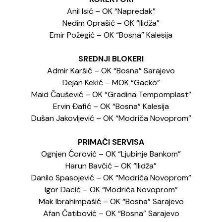
Anil Isić – OK “Napredak”
Nedim Oprašić – OK “Ilidža”
Emir Požegić – OK “Bosna” Kalesija
SREDNJI BLOKERI
Admir Karšić – OK “Bosna” Sarajevo
Dejan Kekić – MOK “Gacko”
Maid Čaušević – OK “Gradina Tempomplast”
Ervin Đafić – OK “Bosna” Kalesija
Dušan Jakovljević – OK “Modriča Novoprom”
PRIMAČI SERVISA
Ognjen Ćorović – OK “Ljubinje Bankom”
Harun Bavčić – OK “Ilidža”
Danilo Spasojević – OK “Modriča Novoprom”
Igor Dacić – OK “Modriča Novoprom”
Mak Ibrahimpašić – OK “Bosna” Sarajevo
Afan Ćatibović – OK “Bosna” Sarajevo