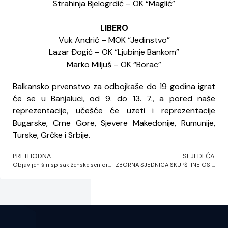
Strahinja Bjelogrdić – OK “Maglić”
LIBERO
Vuk Andrić – MOK “Jedinstvo”
Lazar Đogić – OK “Ljubinje Bankom”
Marko Miljuš – OK “Borac”
Balkansko prvenstvo za odbojkaše do 19 godina igrat
će se u Banjaluci, od 9. do 13. 7., a pored naše
reprezentacije, učešće će uzeti i reprezentacije
Bugarske, Crne Gore, Sjevere Makedonije, Rumunije,
Turske, Grčke i Srbije.
PRETHODNA
SLJEDEĆA
Objavljen širi spisak ženske seniorske reprezentacije Bosne i Hercegovine
IZBORNA SJEDNICA SKUPŠTINE OS BiH