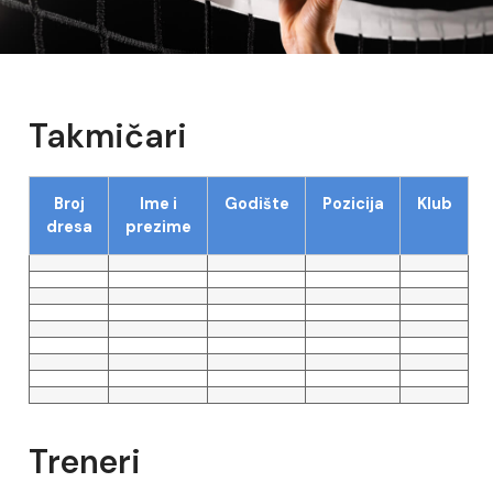
Takmičari
Broj
Ime i
Godište
Pozicija
Klub
dresa
prezime
Treneri