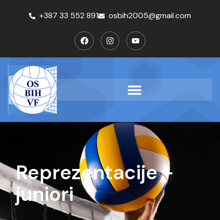
+387 33 552 891
osbih2005@gmail.com
Reprezentacije -
juniori