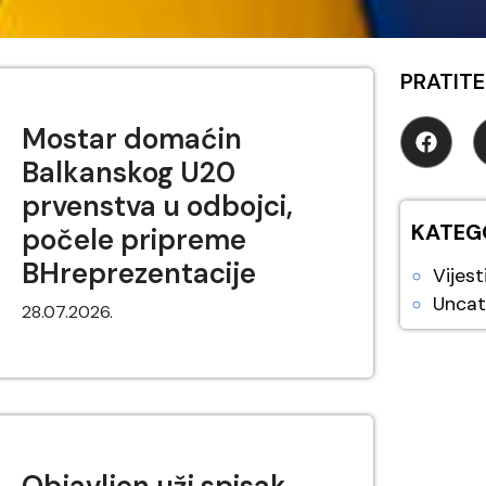
PRATITE
Mostar domaćin
Balkanskog U20
prvenstva u odbojci,
KATEG
počele pripreme
BHreprezentacije
Vijest
Uncat
28.07.2026.
Objavljen uži spisak