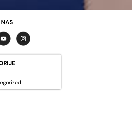
 NAS
ORIJE
i
egorized