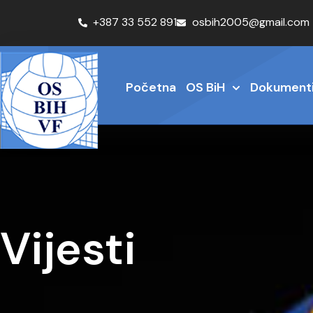
+387 33 552 891
osbih2005@gmail.com
Početna
OS BiH
Dokument
Vijesti