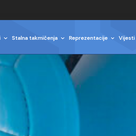
i
Stalna takmičenja
Reprezentacije
Vijesti