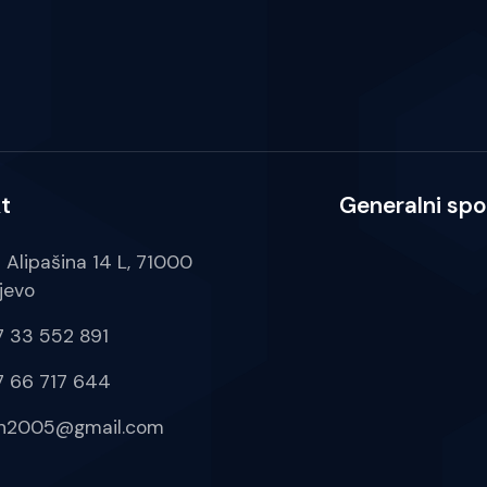
t
Generalni spo
a Alipašina 14 L, 71000
jevo
 33 552 891
 66 717 644
ih2005@gmail.com