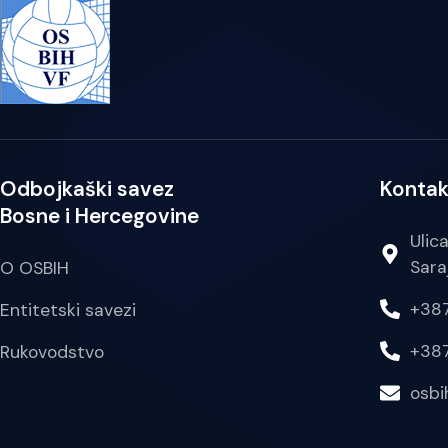
Odbojkaški savez
Kontak
Bosne i Hercegovine
Ulic
Sara
O OSBIH
+387
Entitetski savezi
+387
Rukovodstvo
osb