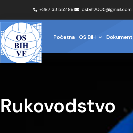
+387 33 552 891
osbih2005@gmail.com
Početna
OS BiH
Dokument
Rukovodstvo