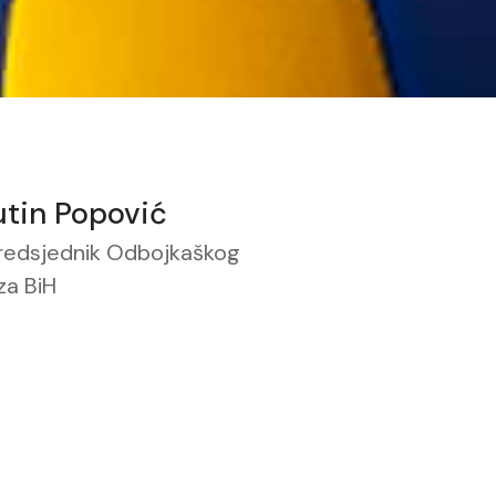
utin Popović
redsjednik Odbojkaškog
za BiH