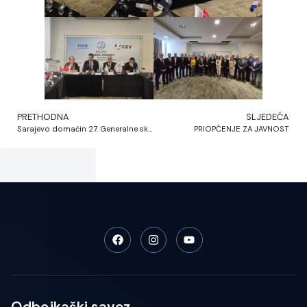
PRETHODNA
SLJEDEĆA
Sarajevo domaćin 27. Generalne skupštine Balkanske odbojkaške asocijacije
PRIOPĆENJE ZA JAVNOST
Odbojkaški savez