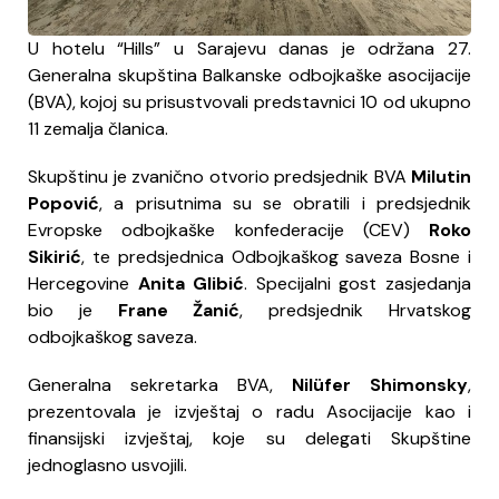
U hotelu “Hills” u Sarajevu danas je održana 27.
Generalna skupština Balkanske odbojkaške asocijacije
(BVA), kojoj su prisustvovali predstavnici 10 od ukupno
11 zemalja članica.
Skupštinu je zvanično otvorio predsjednik BVA
Milutin
Popović
, a prisutnima su se obratili i predsjednik
Evropske odbojkaške konfederacije (CEV)
Roko
Sikirić
, te predsjednica Odbojkaškog saveza Bosne i
Hercegovine
Anita Glibić
. Specijalni gost zasjedanja
bio je
Frane Žanić
, predsjednik Hrvatskog
odbojkaškog saveza.
Generalna sekretarka BVA,
Nilüfer Shimonsky
,
prezentovala je izvještaj o radu Asocijacije kao i
finansijski izvještaj, koje su delegati Skupštine
jednoglasno usvojili.