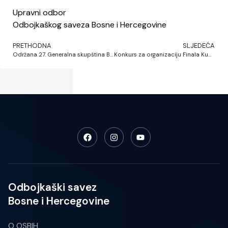
Upravni odbor
Odbojkaškog saveza Bosne i Hercegovine
PRETHODNA
SLJEDEĆA
Održana 27. Generalna skupština BVA u Sarajevu: Georgios Karampetsos novi predsjednik, BiH domaćin juniorskog prvenstva
Konkurs za organizaciju Finala Kupa Bosne i Hercegovine 2026.
Odbojkaški savez
Bosne i Hercegovine
O OSBIH