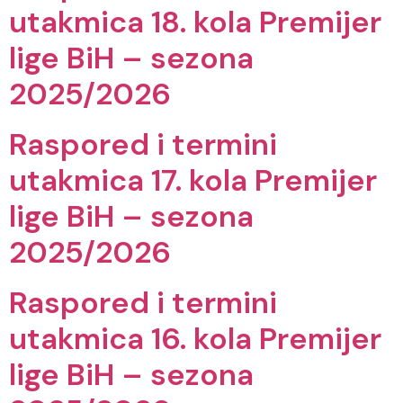
utakmica 18. kola Premijer
lige BiH – sezona
2025/2026
Raspored i termini
utakmica 17. kola Premijer
lige BiH – sezona
2025/2026
Raspored i termini
utakmica 16. kola Premijer
lige BiH – sezona