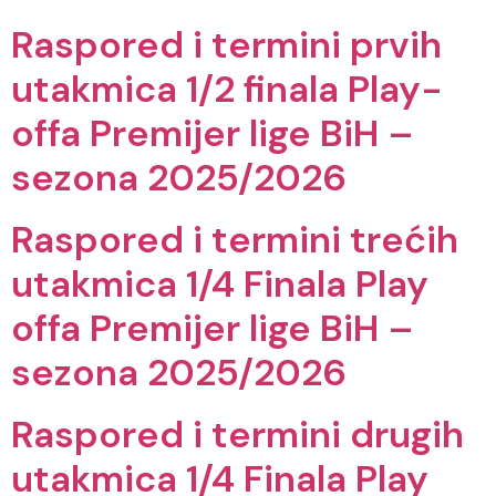
Raspored i termini prvih
utakmica 1/2 finala Play-
offa Premijer lige BiH –
sezona 2025/2026
Raspored i termini trećih
utakmica 1/4 Finala Play
offa Premijer lige BiH –
sezona 2025/2026
Raspored i termini drugih
utakmica 1/4 Finala Play