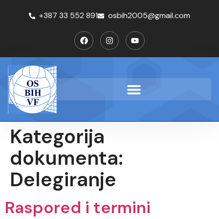
+387 33 552 891
osbih2005@gmail.com
Kategorija
dokumenta:
Delegiranje
Raspored i termini