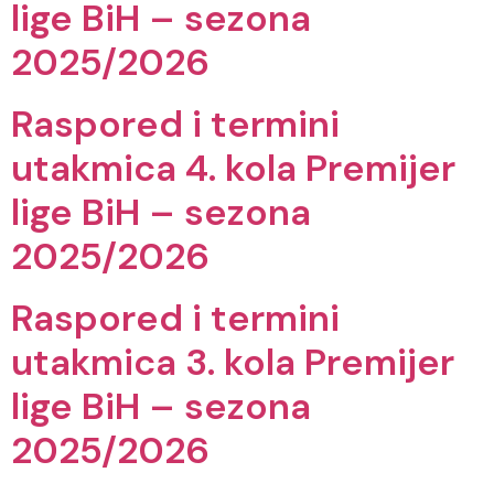
lige BiH – sezona
2025/2026
Raspored i termini
utakmica 4. kola Premijer
lige BiH – sezona
2025/2026
Raspored i termini
utakmica 3. kola Premijer
lige BiH – sezona
2025/2026