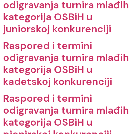
odigravanja turnira mlađih
kategorija OSBiH u
juniorskoj konkurenciji
Raspored i termini
odigravanja turnira mlađih
kategorija OSBiH u
kadetskoj konkurenciji
Raspored i termini
odigravanja turnira mlađih
kategorija OSBiH u