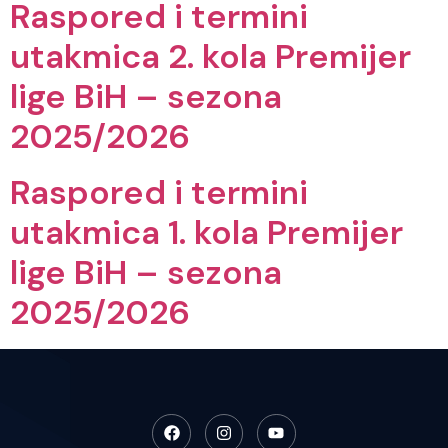
Raspored i termini
utakmica 2. kola Premijer
lige BiH – sezona
2025/2026
Raspored i termini
utakmica 1. kola Premijer
lige BiH – sezona
2025/2026