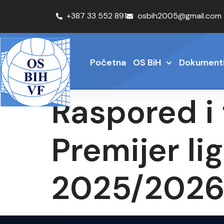
+387 33 552 891
osbih2005@gmail.com
Početna
OS BiH
Dokument
Raspored i 
Premijer li
2025/202