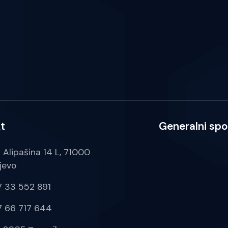
t
Generalni spo
a Alipašina 14 L, 71000
jevo
 33 552 891
 66 717 644