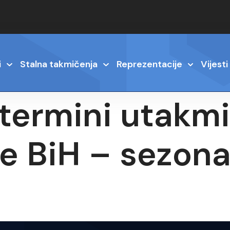
i
Stalna takmičenja
Reprezentacije
Vijesti
termini utakmic
ge BiH – sezon
6