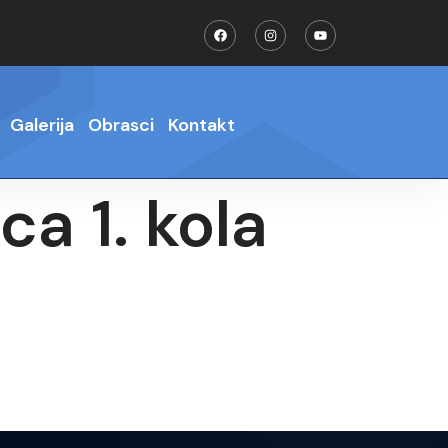
Galerija
Obrasci
Kontakt
a 1. kola
a