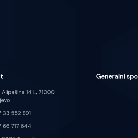
t
Generalni spo
a Alipašina 14 L, 71000
jevo
 33 552 891
 66 717 644