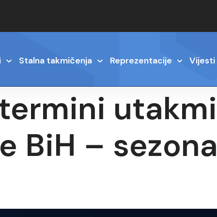
i
Stalna takmičenja
Reprezentacije
Vijesti
termini utakmi
ge BiH – sezon
6