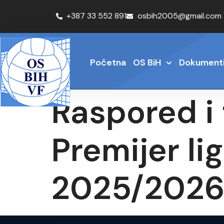
+387 33 552 891
osbih2005@gmail.com
Početna
OS BiH
Dokument
Raspored i 
Premijer li
2025/202