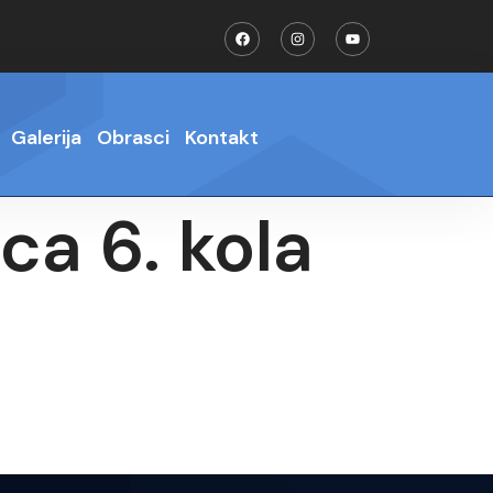
Galerija
Obrasci
Kontakt
ca 6. kola
a