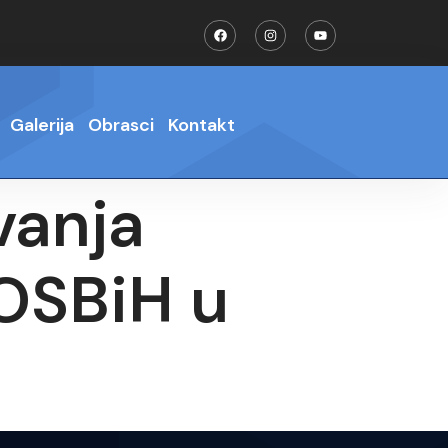
Galerija
Obrasci
Kontakt
vanja
 OSBiH u