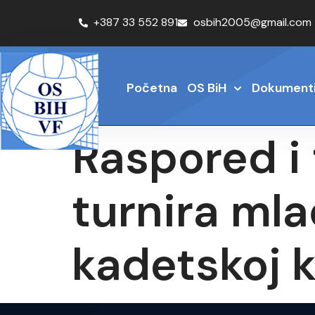
+387 33 552 891
osbih2005@gmail.com
Početna
OS BiH
Dokument
Raspored i 
turnira mla
kadetskoj k