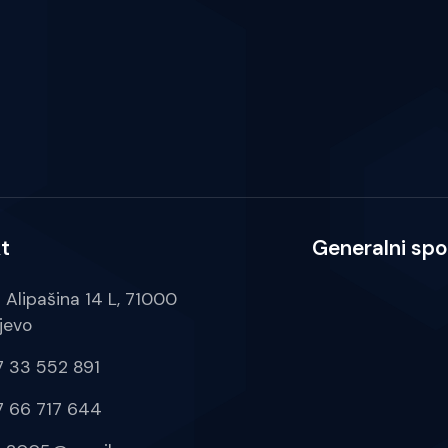
t
Generalni spo
a Alipašina 14 L, 71000
jevo
 33 552 891
 66 717 644