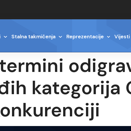
i
Stalna takmičenja
Reprezentacije
Vijesti
termini odigra
đih kategorija
onkurenciji