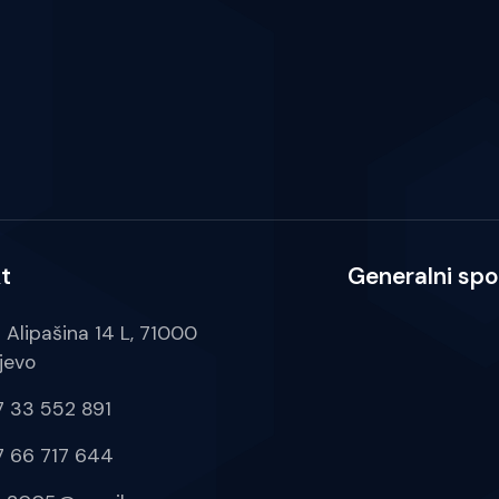
t
Generalni spo
a Alipašina 14 L, 71000
jevo
 33 552 891
 66 717 644