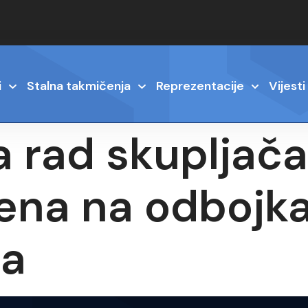
i
Stalna takmičenja
Reprezentacije
Vijesti
 rad skupljača 
rena na odbojk
a