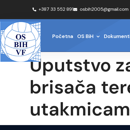
+387 33 552 891
osbih2005@gmail.com
Početna
OS BiH
Dokument
Uputstvo za
brisača te
utakmicam