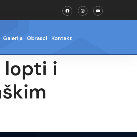
Galerija
Obrasci
Kontakt
lopti i
aškim