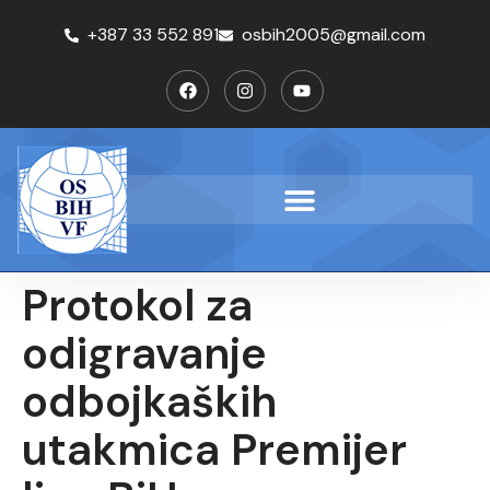
+387 33 552 891
osbih2005@gmail.com
Protokol za
odigravanje
odbojkaških
utakmica Premijer