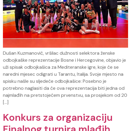
Dušan Kuzmanović, vršilac dužnosti selektora ženske
odbojkaške reprezentacije Bosne i Hercegovine, objavio je
uži spisak odbojkašica za Mediteranske igre, koje će se
naredni mjesec odigrati u Tarantu, Italija. Svoje mjesto na
spisku našle su sljedeće odbojkašice: Posebno je
potrebno naglasiti da će ova reprezentacija biti jedna od
najmlađih na pretstojećem prvenstvu, sa prosjekom od 20
[…]
Konkurs za organizaciju
Finalnog turnira mlađih