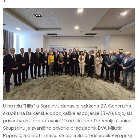
U hotelu “Hills” u Sarajevu danas je održana 27. Generalna
skupština Balkanske odbojkaške asocijacije (BVA), kojoj su
prisustvovali predstavnici 10 od ukupno 11 zemalja članica.
Skupštinu je zvanično otvorio predsjednik BVA Milutin
Popović, a prisutnima su se obratili i predsjednik Evropske