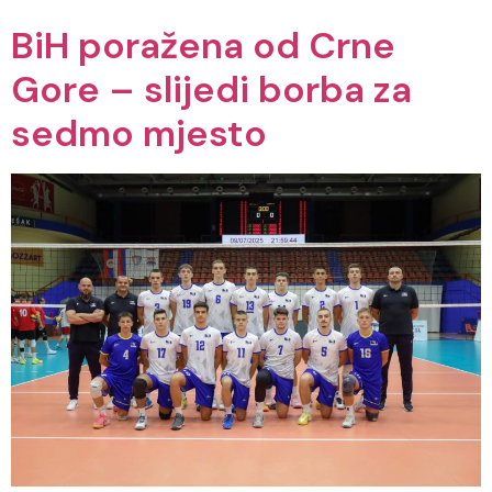
BiH poražena od Crne
Gore – slijedi borba za
sedmo mjesto