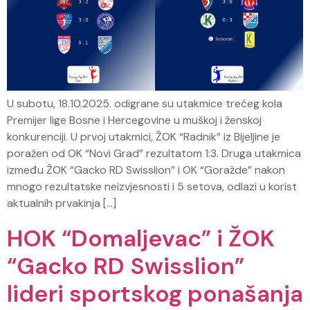
U subotu, 18.10.2025. odigrane su utakmice trećeg kola
Premijer lige Bosne i Hercegovine u muškoj i ženskoj
konkurenciji. U prvoj utakmici, ŽOK “Radnik” iz Bijeljine je
poražen od OK “Novi Grad” rezultatom 1:3. Druga utakmica
između ŽOK “Gacko RD Swisslion” i OK “Goražde” nakon
mnogo rezultatske neizvjesnosti i 5 setova, odlazi u korist
aktualnih prvakinja […]
HOK “Domaljevac” i ŽOK
“Gacko RD Swisslion”
lideri sportskog ponašanja