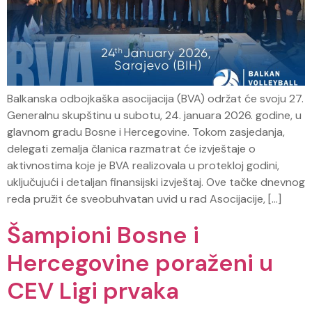
Balkanska odbojkaška asocijacija (BVA) održat će svoju 27.
Generalnu skupštinu u subotu, 24. januara 2026. godine, u
glavnom gradu Bosne i Hercegovine. Tokom zasjedanja,
delegati zemalja članica razmatrat će izvještaje o
aktivnostima koje je BVA realizovala u protekloj godini,
uključujući i detaljan finansijski izvještaj. Ove tačke dnevnog
reda pružit će sveobuhvatan uvid u rad Asocijacije, […]
Šampioni Bosne i
Hercegovine poraženi u
CEV Ligi prvaka