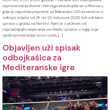
reprezentacija Bosne i Hercegovineokupila se u Mostaru,
gdje je započela pripreme za Balkansko U20 prvenstvo u
odbojci, kojeće od 19. do 23. kolovoza 2026. biti održano
upravo u gradu na Neretvi. Riječ je o jednom od
najznačajnijih natjecanja za mlađe uzraste u regiji, koje
ujednopredstavlja i prvu rundu […]
Objavljen uži spisak
odbojkašica za
Mediteranske igre