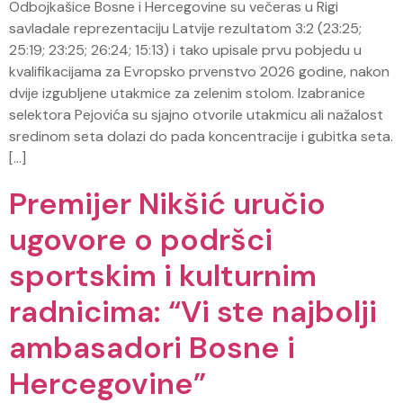
Odbojkašice Bosne i Hercegovine su večeras u Rigi
savladale reprezentaciju Latvije rezultatom 3:2 (23:25;
25:19; 23:25; 26:24; 15:13) i tako upisale prvu pobjedu u
kvalifikacijama za Evropsko prvenstvo 2026 godine, nakon
dvije izgubljene utakmice za zelenim stolom. Izabranice
selektora Pejovića su sjajno otvorile utakmicu ali nažalost
sredinom seta dolazi do pada koncentracije i gubitka seta.
[…]
Premijer Nikšić uručio
ugovore o podršci
sportskim i kulturnim
radnicima: “Vi ste najbolji
ambasadori Bosne i
Hercegovine”