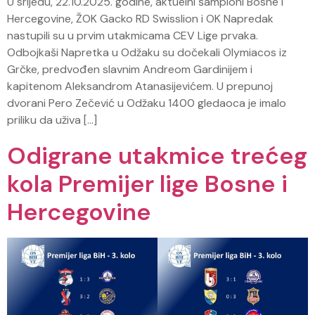
U srijedu, 22.10.2025. godine, aktuelni šampioni Bosne i
Hercegovine, ŽOK Gacko RD Swisslion i OK Napredak
nastupili su u prvim utakmicama CEV Lige prvaka.
Odbojkaši Napretka u Odžaku su dočekali Olymiacos iz
Grčke, predvođen slavnim Andreom Gardinijem i
kapitenom Aleksandrom Atanasijevićem. U prepunoj
dvorani Pero Zečević u Odžaku 1400 gledaoca je imalo
priliku da uživa […]
Odigrane utakmice trećeg
kola Premijer lige Bosne i
Hercegovine