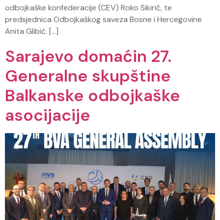
odbojkaške konfederacije (CEV) Roko Sikirić, te
predsjednica Odbojkaškog saveza Bosne i Hercegovine
Anita Glibić. […]
Sarajevo domaćin 27.
Generalne skupštine
Balkanske odbojkaške
asocijacije