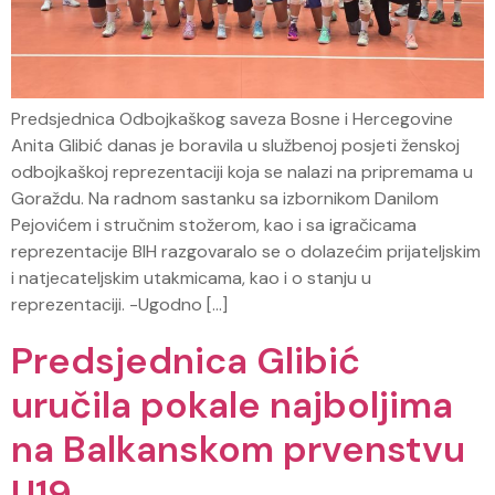
Predsjednica Odbojkaškog saveza Bosne i Hercegovine
Anita Glibić danas je boravila u službenoj posjeti ženskoj
odbojkaškoj reprezentaciji koja se nalazi na pripremama u
Goraždu. Na radnom sastanku sa izbornikom Danilom
Pejovićem i stručnim stožerom, kao i sa igračicama
reprezentacije BIH razgovaralo se o dolazećim prijateljskim
i natjecateljskim utakmicama, kao i o stanju u
reprezentaciji. -Ugodno […]
Predsjednica Glibić
uručila pokale najboljima
na Balkanskom prvenstvu
U19