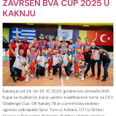
ZAVRŠEN BVA CUP 2025 U
KAKNJU
Kakanj je od 24. do 26. 10. 2025. godine bio domaćin BVA
Kupa za muškarce, koji je ujedno kvalifikacioni turnir za CEV
Challenge Cup. OK Kakanj 78 je u prethodoj sedmici
ugostio odbojkaše Spor Toto iz Ankare, O.F.I iz Grčke i
Steaua iz Bukurešta, Rumunija. Publika u Kaknju imala je