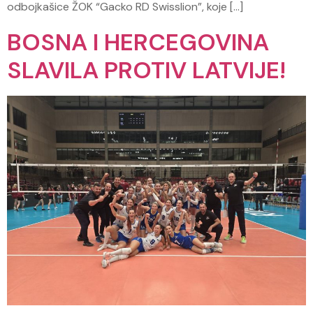
odbojkašice ŽOK “Gacko RD Swisslion”, koje […]
BOSNA I HERCEGOVINA
SLAVILA PROTIV LATVIJE!