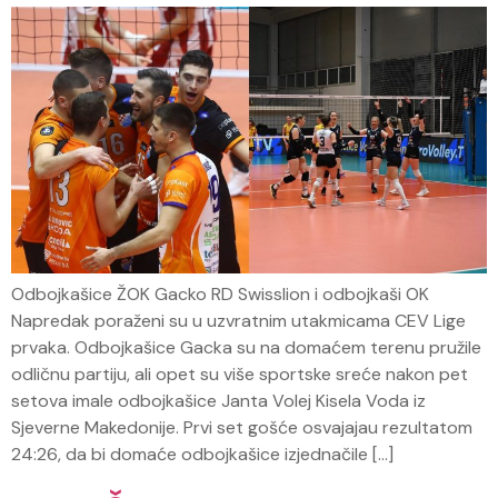
Odbojkašice ŽOK Gacko RD Swisslion i odbojkaši OK
Napredak poraženi su u uzvratnim utakmicama CEV Lige
prvaka. Odbojkašice Gacka su na domaćem terenu pružile
odličnu partiju, ali opet su više sportske sreće nakon pet
setova imale odbojkašice Janta Volej Kisela Voda iz
Sjeverne Makedonije. Prvi set gošće osvajajau rezultatom
24:26, da bi domaće odbojkašice izjednačile […]