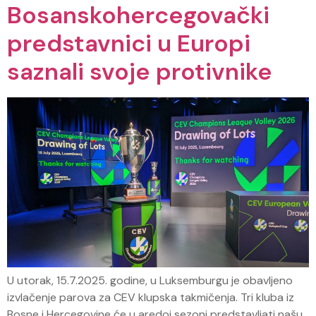
Bosanskohercegovački
predstavnici u Europi
saznali svoje protivnike
U utorak, 15.7.2025. godine, u Luksemburgu je obavljeno
izvlačenje parova za CEV klupska takmičenja. Tri kluba iz
Bosne i Hercegovine će u aredoj sezoni predstavljati našu