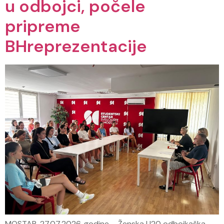
u odbojci, počele
pripreme
BHreprezentacije
MOSTAR, 27.07.2026. godine – Ženska U20 odbojkaška