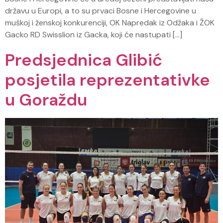
državu u Europi, a to su prvaci Bosne i Hercegovine u
muškoj i ženskoj konkurenciji, OK Napredak iz Odžaka i ŽOK
Gacko RD Swisslion iz Gacka, koji će nastupati […]
Predsjednica Glibić
posjetila reprezentativke
u Goraždu