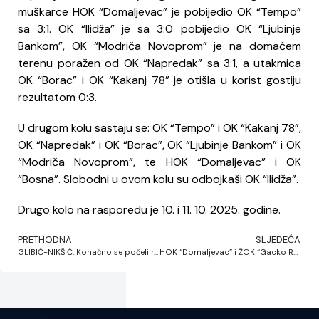
muškarce HOK “Domaljevac” je pobijedio OK “Tempo”
sa 3:1. OK “Ilidža” je sa 3:0 pobijedio OK “Ljubinje
Bankom”, OK “Modriča Novoprom” je na domaćem
terenu poražen od OK “Napredak” sa 3:1, a utakmica
OK “Borac” i OK “Kakanj 78” je otišla u korist gostiju
rezultatom 0:3.
U drugom kolu sastaju se: OK “Tempo” i OK “Kakanj 78”,
OK “Napredak” i OK “Borac”, OK “Ljubinje Bankom” i OK
“Modriča Novoprom”, te HOK “Domaljevac” i OK
“Bosna”. Slobodni u ovom kolu su odbojkaši OK “Ilidža”.
Drugo kolo na rasporedu je 10. i 11. 10. 2025. godine.
PRETHODNA
SLJEDEĆA
GLIBIĆ-NIKŠIĆ: Konačno se počeli rješavati problemi u bh. odbojci, neupitna potpora daljnjem radu Odbojkaškog saveza BiH
HOK “Domaljevac” i ŽOK “Gacko RD Swisslion” lideri sportskog ponašanja u sezoni 2024/2025