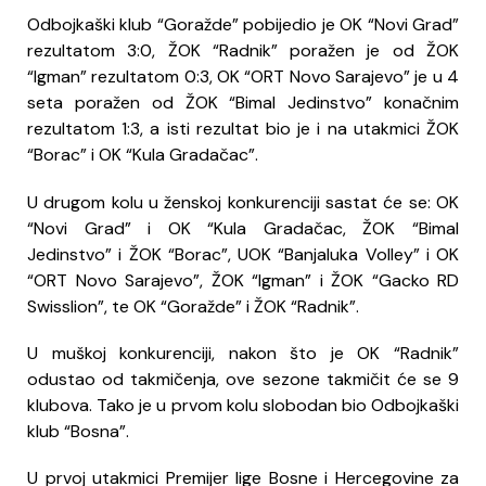
Odbojkaški klub “Goražde” pobijedio je OK “Novi Grad”
rezultatom 3:0, ŽOK “Radnik” poražen je od ŽOK
“Igman” rezultatom 0:3, OK “ORT Novo Sarajevo” je u 4
seta poražen od ŽOK “Bimal Jedinstvo” konačnim
rezultatom 1:3, a isti rezultat bio je i na utakmici ŽOK
“Borac” i OK “Kula Gradačac”.
U drugom kolu u ženskoj konkurenciji sastat će se: OK
“Novi Grad” i OK “Kula Gradačac, ŽOK “Bimal
Jedinstvo” i ŽOK “Borac”, UOK “Banjaluka Volley” i OK
“ORT Novo Sarajevo”, ŽOK “Igman” i ŽOK “Gacko RD
Swisslion”, te OK “Goražde” i ŽOK “Radnik”.
U muškoj konkurenciji, nakon što je OK “Radnik”
odustao od takmičenja, ove sezone takmičit će se 9
klubova. Tako je u prvom kolu slobodan bio Odbojkaški
klub “Bosna”.
U prvoj utakmici Premijer lige Bosne i Hercegovine za