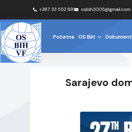
+387 33 552 891
osbih2005@gmail.com
Početna
OS BiH
Dokument
Sarajevo dom