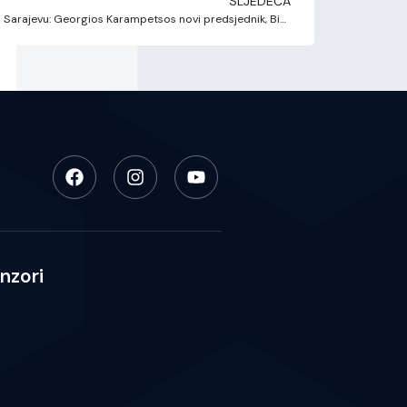
SLJEDEĆA
Održana 27. Generalna skupština BVA u Sarajevu: Georgios Karampetsos novi predsjednik, BiH domaćin juniorskog prvenstva
nzori