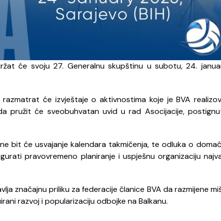
držat će svoju 27. Generalnu skupštinu u subotu, 24. janu
razmatrat će izvještaje o aktivnostima koje je BVA realizoval
eda pružit će sveobuhvatan uvid u rad Asocijacije, postignut
ne bit će usvajanje kalendara takmičenja, te odluka o doma
sigurati pravovremeno planiranje i uspješnu organizaciju najva
ja značajnu priliku za federacije članice BVA da razmijene miš
rani razvoj i popularizaciju odbojke na Balkanu.