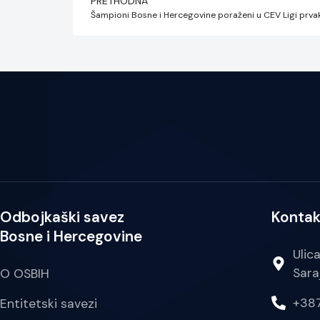
PRETHODNA
Šampioni Bosne i Hercegovine poraženi u CEV Ligi prva
Odbojkaški savez
Kontak
Bosne i Hercegovine
Ulic
Sara
O OSBIH
+387
Entitetski savezi