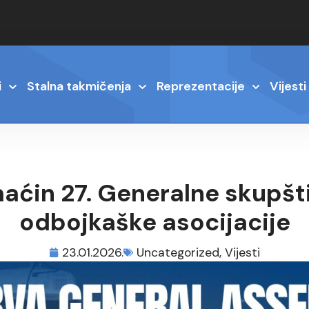
i
Stalna takmičenja
Reprezentacije
Vijesti
aćin 27. Generalne skupšt
odbojkaške asocijacije
23.01.2026.
Uncategorized
,
Vijesti