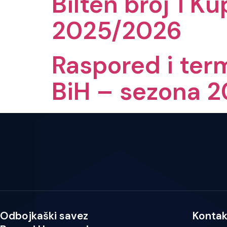
Bilten broj 1 K
2025/2026
Raspored i term
BiH – sezona 
Odbojkaški savez
Kontak