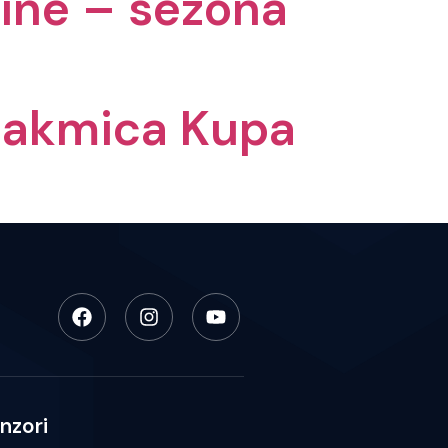
vine – sezona
 utakmica Kupa
nzori