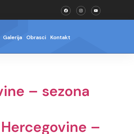
Galerija
Obrasci
Kontakt
H
vine – sezona
i Hercegovine –