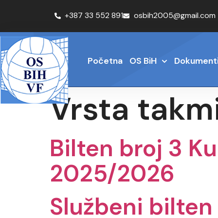
+387 33 552 891
osbih2005@gmail.com
Početna
OS BiH
Dokument
Vrsta takm
Bilten broj 3 
2025/2026
Službeni bilten