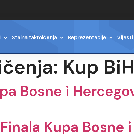
i
Stalna takmičenja
Reprezentacije
Vijesti
ičenja:
Kup Bi
Kupa Bosne i Hercego
 Finala Kupa Bosne 