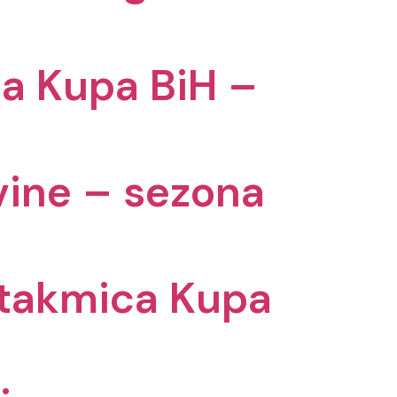
ca Kupa BiH –
vine – sezona
 utakmica Kupa