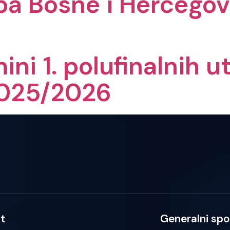
upa Bosne i Hercego
ini 1. polufinalnih
2025/2026
t
Generalni spo