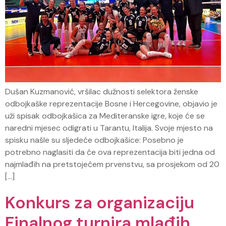
Dušan Kuzmanović, vršilac dužnosti selektora ženske
odbojkaške reprezentacije Bosne i Hercegovine, objavio je
uži spisak odbojkašica za Mediteranske igre, koje će se
naredni mjesec odigrati u Tarantu, Italija. Svoje mjesto na
spisku našle su sljedeće odbojkašice: Posebno je
potrebno naglasiti da će ova reprezentacija biti jedna od
najmlađih na pretstojećem prvenstvu, sa prosjekom od 20
[…]
Konkurs za organizaciju
Finalnog turnira mlađih