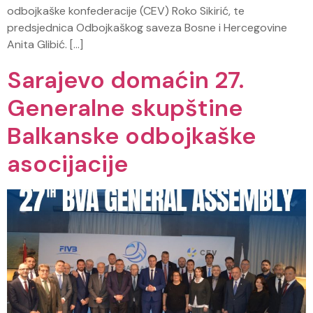
odbojkaške konfederacije (CEV) Roko Sikirić, te
predsjednica Odbojkaškog saveza Bosne i Hercegovine
Anita Glibić. […]
Sarajevo domaćin 27.
Generalne skupštine
Balkanske odbojkaške
asocijacije