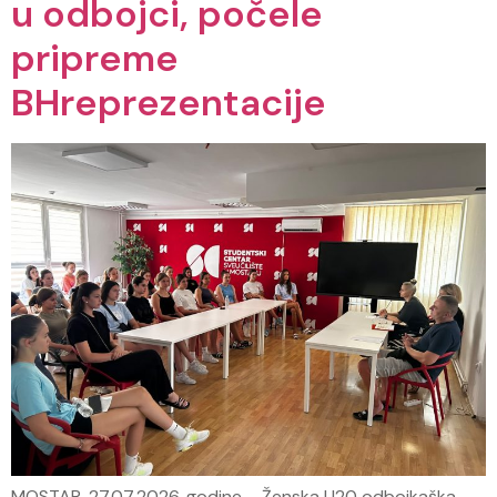
u odbojci, počele
pripreme
BHreprezentacije
MOSTAR, 27.07.2026. godine – Ženska U20 odbojkaška