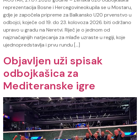
reprezentacija Bosne i Hercegovineokupila se u Mostaru,
gdje je započela pripreme za Balkansko U20 prvenstvo u
odbojci, kojeće od 19. do 23. kolovoza 2026. biti održano
upravo u gradu na Neretvi. Riječ je o jednom od
najznačajnijih natjecanja za mlađe uzraste u regiji, koje
ujednopredstavlja i prvu rundu […]
Objavljen uži spisak
odbojkašica za
Mediteranske igre