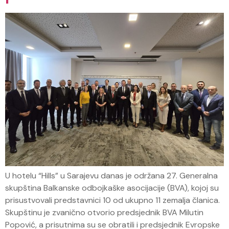
U hotelu “Hills” u Sarajevu danas je održana 27. Generalna
skupština Balkanske odbojkaške asocijacije (BVA), kojoj su
prisustvovali predstavnici 10 od ukupno 11 zemalja članica.
Skupštinu je zvanično otvorio predsjednik BVA Milutin
Popović, a prisutnima su se obratili i predsjednik Evropske