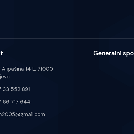
t
Generalni spo
a Alipašina 14 L, 71000
jevo
 33 552 891
 66 717 644
ih2005@gmail.com