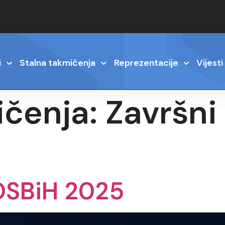
i
Stalna takmičenja
Reprezentacije
Vijesti
ičenja:
Završni 
 OSBiH 2025