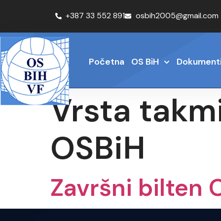
+387 33 552 891
osbih2005@gmail.com
Početna
OS BiH
Dokument
Vrsta takm
OSBiH
Završni bilten