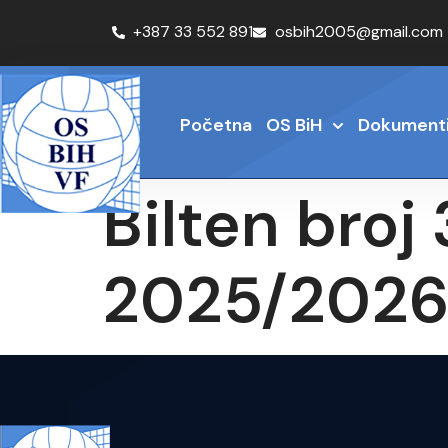
+387 33 552 891
osbih2005@gmail.com
Početna
OS BiH
Dokument
Bilten broj
2025/202