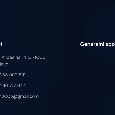
t
Generalni spo
a Alipašina 14 L, 71000
jevo
 33 552 891
 66 717 644
ih2005@gmail.com