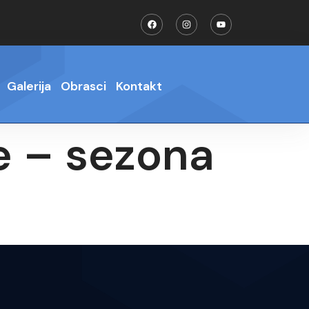
Galerija
Obrasci
Kontakt
je – sezona