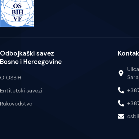
Odbojkaški savez
Kontak
Bosne i Hercegovine
Ulic
Sara
O OSBIH
+387
Entitetski savezi
+387
Rukovodstvo
osb