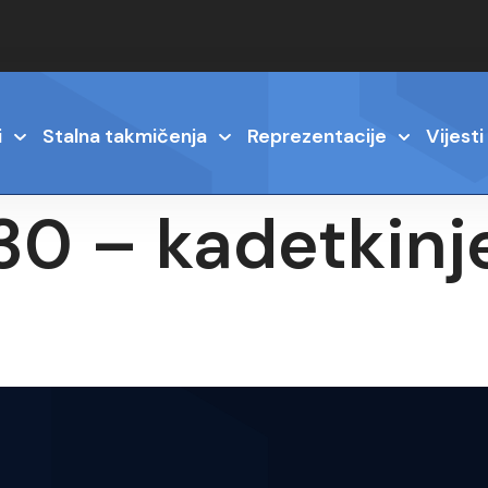
i
Stalna takmičenja
Reprezentacije
Vijesti
 30 – kadetkin
6