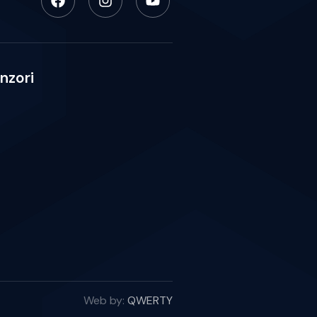
nzori
Web by:
QWERTY