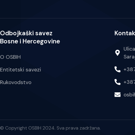
Odbojkaški savez
Kontak
Bosne i Hercegovine
Ulic
Sara
O OSBIH
+387
Entitetski savezi
+387
Rukovodstvo
osb
© Copyright OSBIH 2024. Sva prava zadržana.