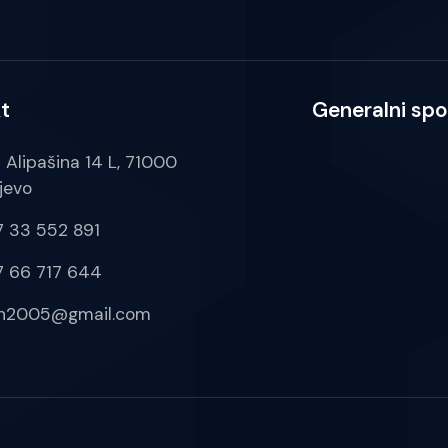
t
Generalni spo
a Alipašina 14 L, 71000
jevo
 33 552 891
 66 717 644
ih2005@gmail.com