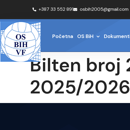
+387 33 552 891
osbih2005@gmail.com
Početna
OS BiH
Dokument
Bilten broj
2025/202