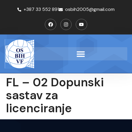
+387 33 552 891
osbih2005@gmail.com
FL – 02 Dopunski
sastav za
licenciranje