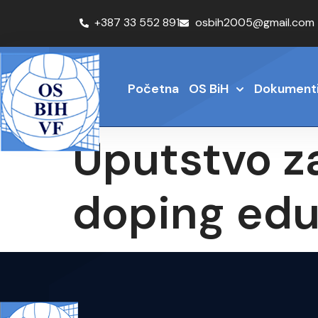
+387 33 552 891
osbih2005@gmail.com
Početna
OS BiH
Dokument
Uputstvo z
doping edu