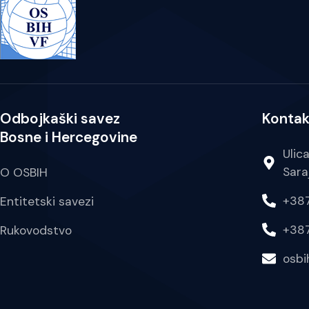
Odbojkaški savez
Kontak
Bosne i Hercegovine
Ulic
Sara
O OSBIH
+387
Entitetski savezi
+387
Rukovodstvo
osb