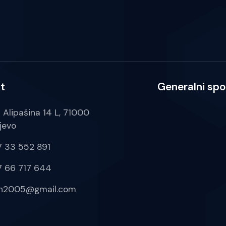
t
Generalni spo
a Alipašina 14 L, 71000
jevo
 33 552 891
 66 717 644
ih2005@gmail.com