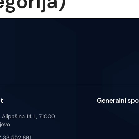
gorija)
t
Generalni spo
a Alipašina 14 L, 71000
jevo
 33 552 891