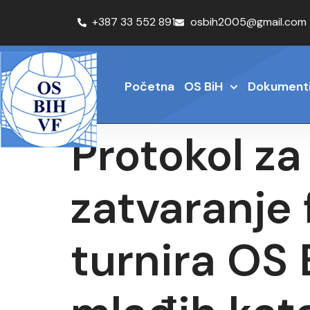
+387 33 552 891
osbih2005@gmail.com
Početna
OS BiH
Dokument
Protokol za
zatvaranje 
turnira OS 