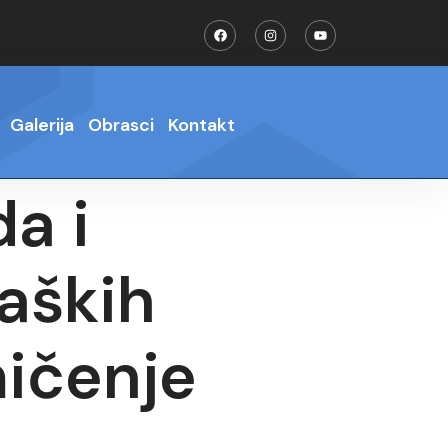
Galerija
Obrasci
Kontakt
a i
kaških
mičenje