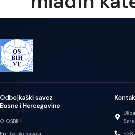
mlađih kate
Odbojkaški savez
Kontak
Bosne i Hercegovine
Ulic
Sara
O OSBIH
+387
Entitetski savezi