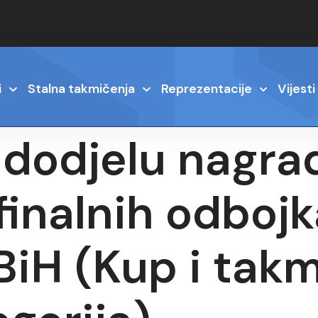
i
Stalna takmičenja
Reprezentacije
Vijesti
 dodjelu nagrad
finalnih odboj
BiH (Kup i tak