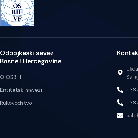
Odbojkaški savez
Kontak
Bosne i Hercegovine
Ulic
Sara
O OSBIH
+387
Entitetski savezi
+387
Rukovodstvo
osb