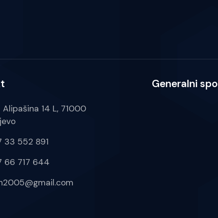
t
Generalni spo
a Alipašina 14 L, 71000
jevo
 33 552 891
 66 717 644
ih2005@gmail.com