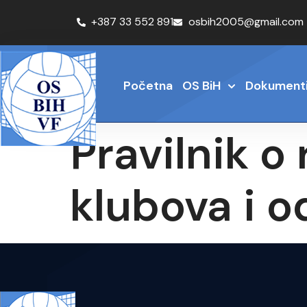
+387 33 552 891
osbih2005@gmail.com
Početna
OS BiH
Dokument
Pravilnik o
klubova i o