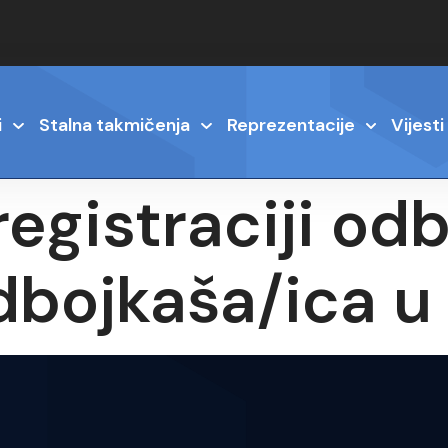
i
Stalna takmičenja
Reprezentacije
Vijesti
 registraciji od
dbojkaša/ica u