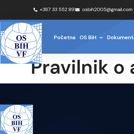
+387 33 552 891
osbih2005@gmail.com
Početna
OS BiH
Dokument
Pravilnik o