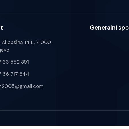
t
Generalni spo
a Alipašina 14 L, 71000
jevo
 33 552 891
 66 717 644
ih2005@gmail.com