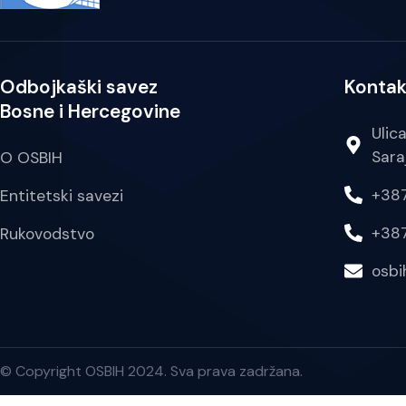
Odbojkaški savez
Kontak
Bosne i Hercegovine
Ulic
Sara
O OSBIH
+387
Entitetski savezi
+387
Rukovodstvo
osb
© Copyright OSBIH 2024. Sva prava zadržana.