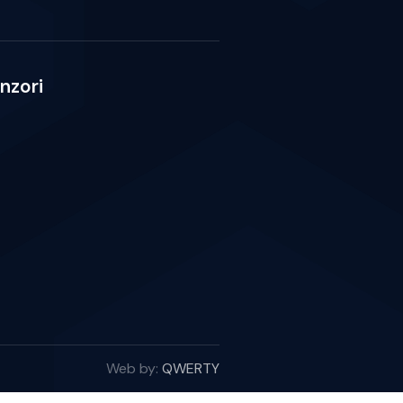
nzori
Web by:
QWERTY