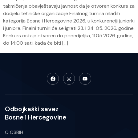
takmičenja obavještavaju javnost da je otvoren konkurs za
dodjelu tehničke organizacije Finalnog turnira mlađih
kategorija Bosne i Hercegovine 2026, u konkurenciji juniorki
i juniora. Finalni turniri će se igrati 23. i 24. 05. 2026. godine.
Konkurs ostaje otvoren do ponedjeljka, 11.05.2026. godine,
do 14:00 sati, kada će biti […]
Odbojkaški savez
Bosne i Hercegovine
O OSBIH