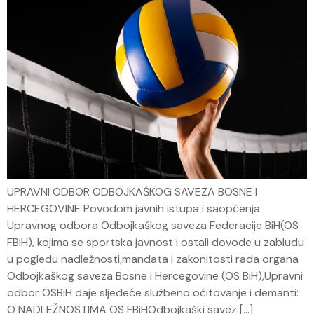
UPRAVNI ODBOR ODBOJKAŠKOG SAVEZA BOSNE I
HERCEGOVINE Povodom javnih istupa i saopćenja
Upravnog odbora Odbojkaškog saveza Federacije BiH(OS
FBiH), kojima se sportska javnost i ostali dovode u zabludu
u pogledu nadležnosti,mandata i zakonitosti rada organa
Odbojkaškog saveza Bosne i Hercegovine (OS BiH),Upravni
odbor OSBiH daje sljedeće službeno očitovanje i demanti:
O NADLEŽNOSTIMA OS FBiHOdbojkaški savez […]