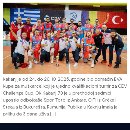
Kakanj je od 24. do 26. 10. 2025. godine bio domaćin BVA
Kupa za muškarce, koji je ujedno kvalifikacioni turnir za CEV
Challenge Cup. OK Kakanj 78 je u prethodoj sedmici
ugostio odbojkaše Spor Toto iz Ankare, O.F.I iz Grčke i
Steaua iz Bukurešta, Rumunija. Publika u Kaknju imala je
priliku da 3 dana uživa […]