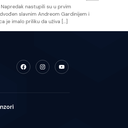
K Napredak nastupili su u prvim
edvođen slavnim Andreom Gardinijem i
je imalo priliku da uživa […]
nzori