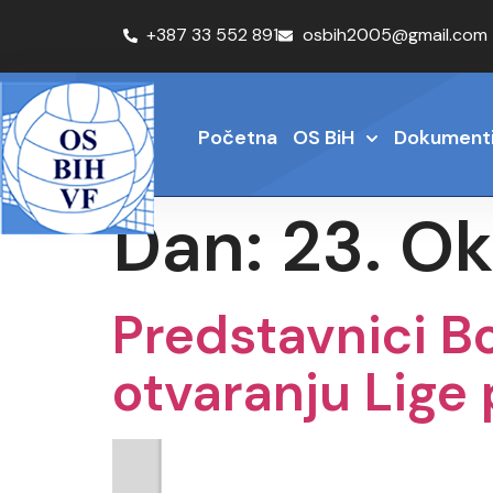
+387 33 552 891
osbih2005@gmail.com
Početna
OS BiH
Dokument
Dan:
23. O
Predstavnici B
otvaranju Lige