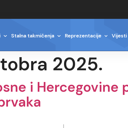
i
Stalna takmičenja
Reprezentacije
Vijesti
ktobra 2025.
osne i Hercegovine 
 prvaka