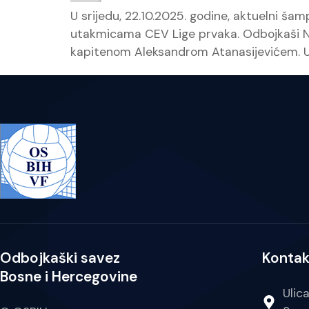
U srijedu, 22.10.2025. godine, aktuelni ša
utakmicama CEV Lige prvaka. Odbojkaši N
kapitenom Aleksandrom Atanasijevićem. U 
Odbojkaški savez
Kontak
Bosne i Hercegovine
Ulic