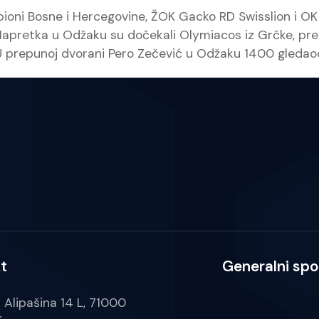
mpioni Bosne i Hercegovine, ŽOK Gacko RD Swisslion i O
apretka u Odžaku su dočekali Olymiacos iz Grčke, pr
prepunoj dvorani Pero Zečević u Odžaku 1400 gledaoca 
t
Generalni spo
a Alipašina 14 L, 71000