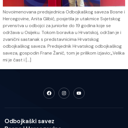
Novoimenovana predsjednica Odbojkaškog saveza Bosne i
Hercegovine, Anita Glibić, posjetila je utakmice Svjetskog
prvenstva u odbojci za juniorke do 19 godina koje se
održava u Osijeku. Tokom boravka u Hrvatskoj, održan je i
zvanični sastanak s predstavnicima Hrvatskog
odbojkaškog saveza. Predsjednik Hrvatskog odbojkaškog
saveza, gospodin Frane Žanić, tom je prilikom izjavio:„Velika
mi je čast i […]
Odbojkaški savez