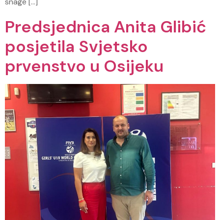
snage […]
Predsjednica Anita Glibić
posjetila Svjetsko
prvenstvo u Osijeku