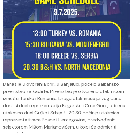
Danas je u dvorani Borik, u Banjaluci, počelo Balkansko
prvenstvo za kadete. Prvenstvo je otvoreno utakmicom
između Turske i Rumunije. Druga utakmicua prvog dana
donosi duel reprezentacija Bugarske i Crne Gore, a treća
utakmica duel Grčke i Srbije. U 20:30 počinje utakmica
reprezentativaca Bosne i Hercegovine, predvođenih
selektorom Mišom Marjanovićem, u kojoj će odmjeriti