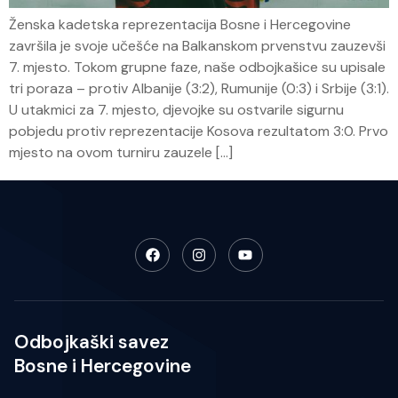
Ženska kadetska reprezentacija Bosne i Hercegovine
završila je svoje učešće na Balkanskom prvenstvu zauzevši
7. mjesto. Tokom grupne faze, naše odbojkašice su upisale
tri poraza – protiv Albanije (3:2), Rumunije (0:3) i Srbije (3:1).
U utakmici za 7. mjesto, djevojke su ostvarile sigurnu
pobjedu protiv reprezentacije Kosova rezultatom 3:0. Prvo
mjesto na ovom turniru zauzele […]
Odbojkaški savez
Bosne i Hercegovine