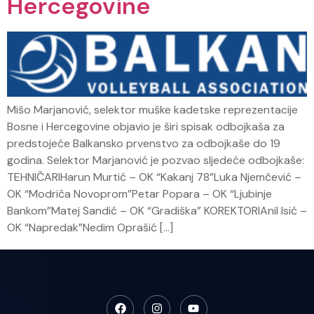
Hercegovine
Mišo Marjanović, selektor muške kadetske reprezentacije
Bosne i Hercegovine objavio je širi spisak odbojkaša za
predstojeće Balkansko prvenstvo za odbojkaše do 19
godina. Selektor Marjanović je pozvao sljedeće odbojkaše:
TEHNIČARIHarun Murtić – OK “Kakanj 78”Luka Njemčević –
OK “Modriča Novoprom”Petar Popara – OK “Ljubinje
Bankom”Matej Sandić – OK “Gradiška” KOREKTORIAnil Isić –
OK “Napredak”Nedim Oprašić […]