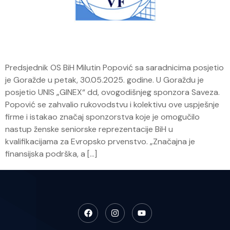
Predsjednik OS BiH Milutin Popović sa saradnicima posjetio
je Goražde u petak, 30.05.2025. godine. U Goraždu je
posjetio UNIS „GINEX“ dd, ovogodišnjeg sponzora Saveza.
Popović se zahvalio rukovodstvu i kolektivu ove uspješnje
firme i istakao značaj sponzorstva koje je omogučilo
nastup ženske seniorske reprezentacije BiH u
kvalifikacijama za Evropsko prvenstvo. „Značajna je
finansijska podrška, a […]