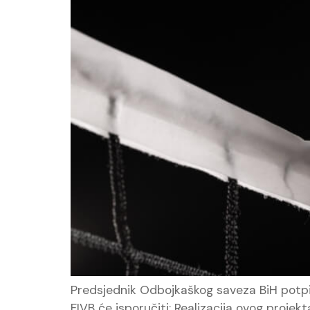
Predsjednik Odbojkaškog saveza BiH potpi
FIVB će isporučiti: Realizacija ovog projek