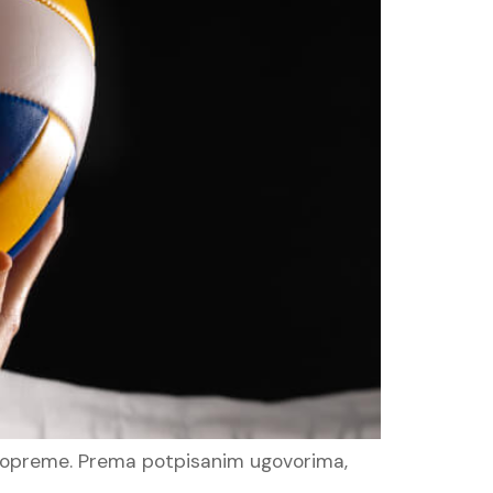
e opreme. Prema potpisanim ugovorima,