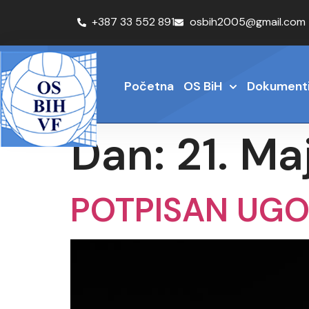
+387 33 552 891
osbih2005@gmail.com
Početna
OS BiH
Dokument
Dan:
21. Ma
POTPISAN UGO