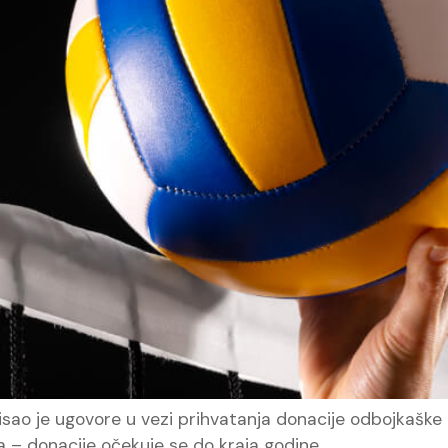
sao je ugovore u vezi prihvatanja donacije odbojkašk
ta – donacije očekuje se do kraja godine.