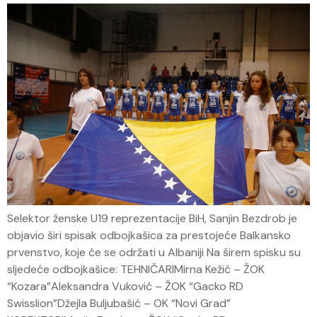
Selektor ženske U19 reprezentacije BiH, Sanjin Bezdrob je
objavio širi spisak odbojkašica za prestojeće Balkansko
prvenstvo, koje će se održati u Albaniji Na širem spisku su
sljedeće odbojkašice: TEHNIČARIMirna Kežić – ŽOK
“Kozara”Aleksandra Vuković – ŽOK “Gacko RD
Swisslion”Džejla Buljubašić – OK “Novi Grad”