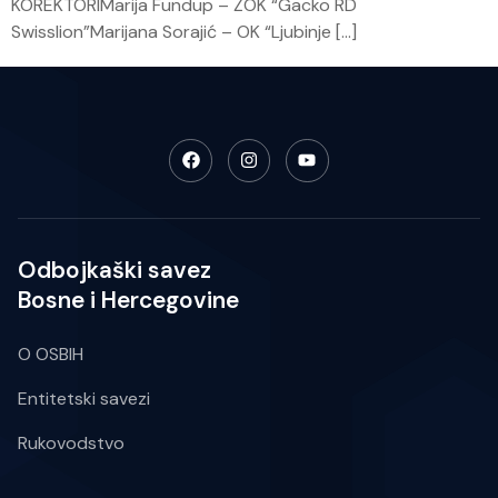
KOREKTORIMarija Fundup – ŽOK “Gacko RD
Swisslion”Marijana Sorajić – OK “Ljubinje […]
Odbojkaški savez
Bosne i Hercegovine
O OSBIH
Entitetski savezi
Rukovodstvo