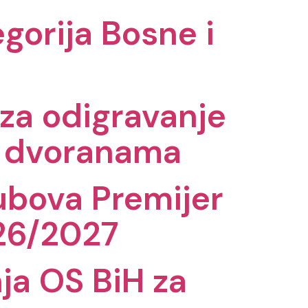
gorija Bosne i
 za odigravanje
m dvoranama
lubova Premijer
026/2027
ja OS BiH za