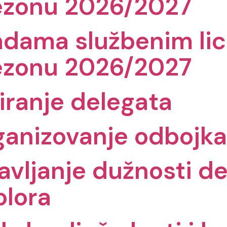
ezonu 2026/2027
dama službenim lic
ezonu 2026/2027
giranje delegata
ganizovanje odbojk
vljanje dužnosti del
olora