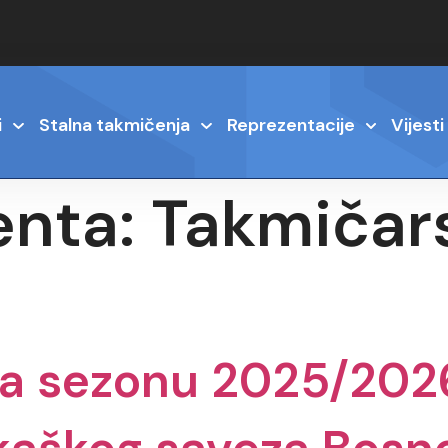
i
Stalna takmičenja
Reprezentacije
Vijesti
enta:
Takmičar
 za sezonu 2025/202