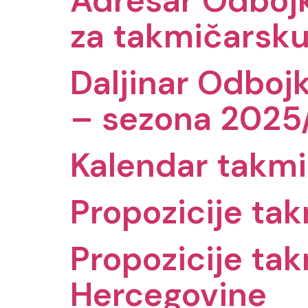
Adresar Odbojk
za takmičarsk
Daljinar Odboj
– sezona 2025
Kalendar takm
Propozicije ta
Propozicije tak
Hercegovine