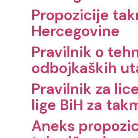
Propozicije tak
Hercegovine
Pravilnik o te
odbojkaških u
Pravilnik za li
lige BiH za ta
Aneks propozic