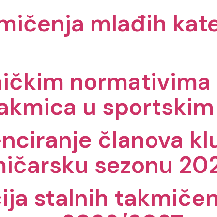
mičenja mlađih kate
hničkim normativima
takmica u sportski
cenciranje članova k
kmičarsku sezonu 2
ija stalnih takmičen