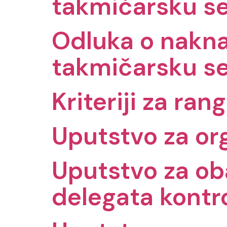
takmičarsku s
Odluka o nakna
takmičarsku s
Kriteriji za ran
Uputstvo za or
Uputstvo za oba
delegata kontr