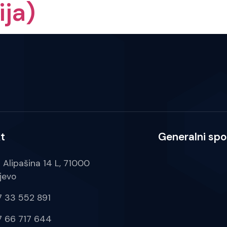
ija)
t
Generalni spo
a Alipašina 14 L, 71000
jevo
 33 552 891
 66 717 644