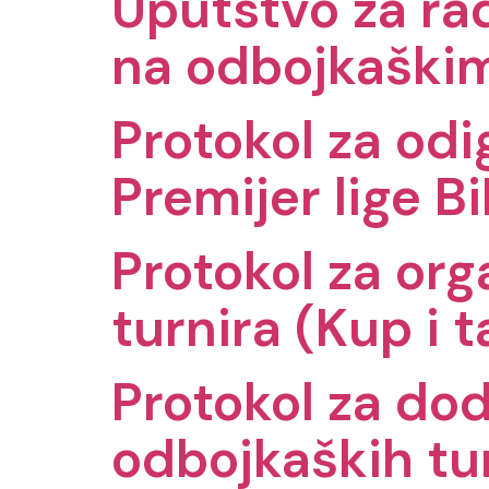
Uputstvo za rad
na odbojkaški
Protokol za od
Premijer lige B
Protokol za org
turnira (Kup i 
Protokol za dod
odbojkaških tu