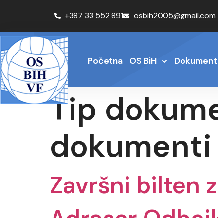
+387 33 552 891
osbih2005@gmail.com
Početna
OS BiH
Dokument
Tip dokum
dokumenti
Završni bilten