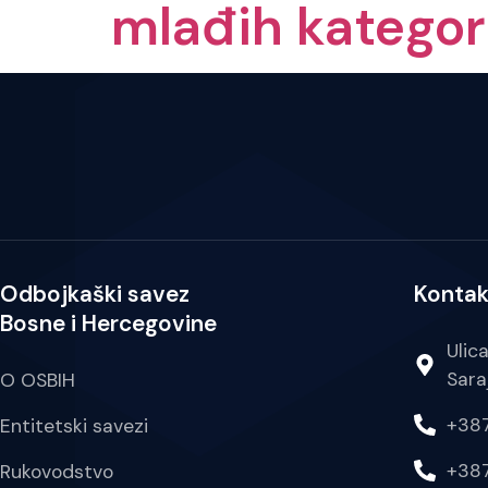
mlađih kategor
Odbojkaški savez
Kontak
Bosne i Hercegovine
Ulic
Sara
O OSBIH
+387
Entitetski savezi
+387
Rukovodstvo