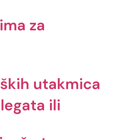
ima za
aških utakmica
egata ili