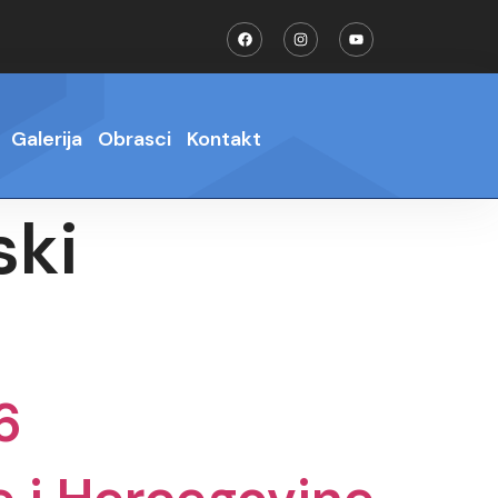
Galerija
Obrasci
Kontakt
ski
6