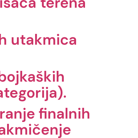
risača terena
ih utakmica
dbojkaških
tegorija).
ranje finalnih
takmičenje