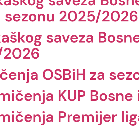
aškog saveza Bosne
u sezonu 2025/2026
kaškog saveza Bosne
/2026
ičenja OSBiH za se
kmičenja KUP Bosne 
mičenja Premijer lig