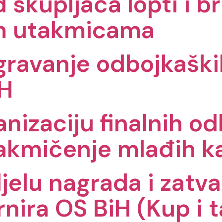
 skupljača lopti i b
m utakmicama
igravanje odbojkašk
iH
anizaciju finalnih o
takmičenje mlađih ka
jelu nagrada i zatva
rnira OS BiH (Kup i 