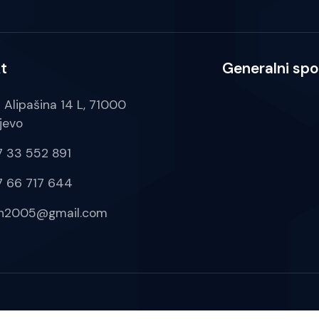
t
Generalni spo
a Alipašina 14 L, 71000
jevo
 33 552 891
 66 717 644
ih2005@gmail.com