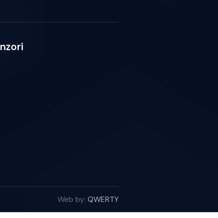
nzori
Web by:
QWERTY