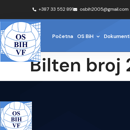
+387 33 552 891
osbih2005@gmail.com
Početna
OS BiH
Dokument
Bilten bro