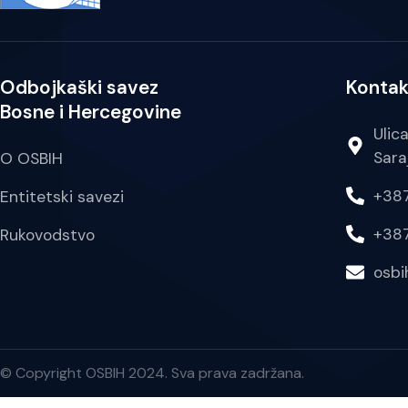
Odbojkaški savez
Kontak
Bosne i Hercegovine
Ulic
Sara
O OSBIH
+387
Entitetski savezi
+387
Rukovodstvo
osb
© Copyright OSBIH 2024. Sva prava zadržana.