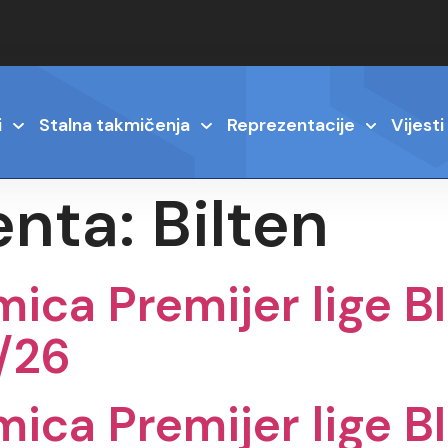
i
Stalna takmičenja
Reprezentacije
Vijesti
enta:
Bilten
ica Premijer lige B
/26
ica Premijer lige B