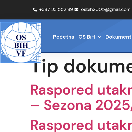
+387 33 552 891
osbih2005@gmail.com
Početna
OS BiH
Dokument
Tip dokum
Raspored utakm
– Sezona 2025
Raspored utakm