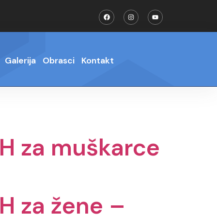
Galerija
Obrasci
Kontakt
IH za muškarce
IH za žene –