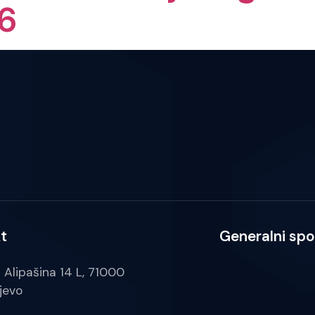
6
t
Generalni spo
a Alipašina 14 L, 71000
jevo