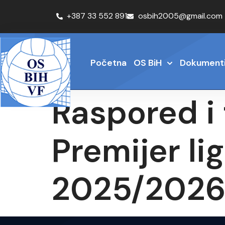
+387 33 552 891
osbih2005@gmail.com
Početna
OS BiH
Dokument
Raspored i 
Premijer li
2025/202