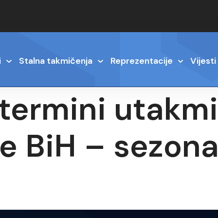
i
Stalna takmičenja
Reprezentacije
Vijesti
termini utakmi
ge BiH – sezon
6