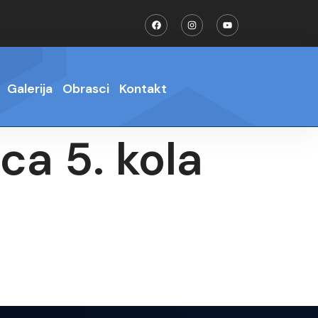
Galerija
Obrasci
Kontakt
ca 5. kola
a