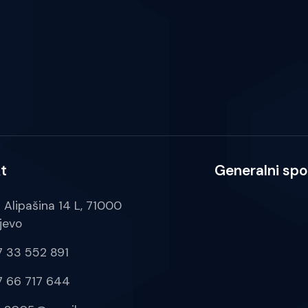
t
Generalni spo
a Alipašina 14 L, 71000
jevo
 33 552 891
 66 717 644