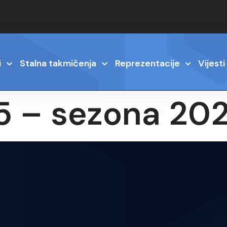
i
Stalna takmičenja
Reprezentacije
Vijesti
j 5 – sezona 2