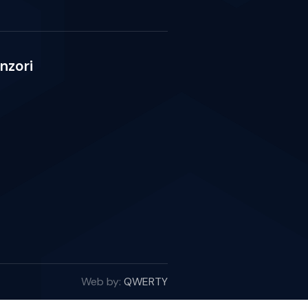
nzori
Web by:
QWERTY