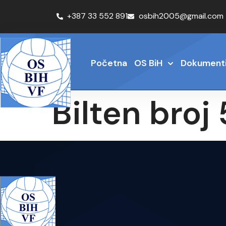
+387 33 552 891
osbih2005@gmail.com
Početna
OS BiH
Dokument
Bilten bro