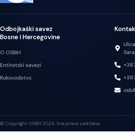
Odbojkaški savez
Kontak
Bosne i Hercegovine
Ulic
Sara
O OSBIH
+387
Entitetski savezi
+387
Rukovodstvo
osb
© Copyright OSBIH 2024. Sva prava zadržana.