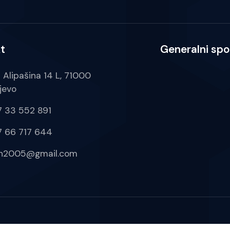
t
Generalni spo
a Alipašina 14 L, 71000
jevo
 33 552 891
 66 717 644
ih2005@gmail.com