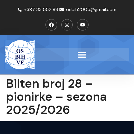
+387 33 552 891
osbih2005@gmail.com
Bilten broj 28 –
pionirke – sezona
2025/2026