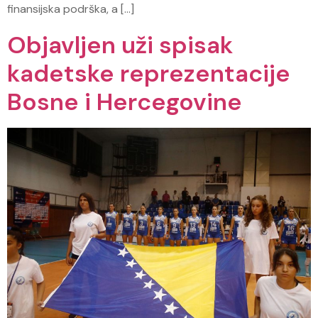
finansijska podrška, a […]
Objavljen uži spisak
kadetske reprezentacije
Bosne i Hercegovine