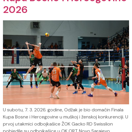
2026
U subotu, 7. 3. 2026. godine, Odžak je bio domaćin Finala
Kupa Bosne i Hercegovine u muškoj i ženskoj konkurenciji. U
prvoj utakmici odbojkašice ŽOK Gacko RD Swisslion
pobjedile su odbojkašice u OK ORT Novo Sarajevo