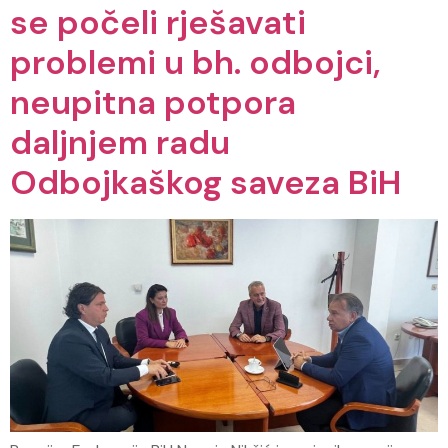
se počeli rješavati
problemi u bh. odbojci,
neupitna potpora
daljnjem radu
Odbojkaškog saveza BiH