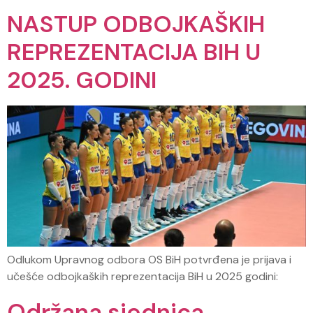
NASTUP ODBOJKAŠKIH
REPREZENTACIJA BIH U
2025. GODINI
Odlukom Upravnog odbora OS BiH potvrđena je prijava i
učešće odbojkaških reprezentacija BiH u 2025 godini:
Održana sjednica