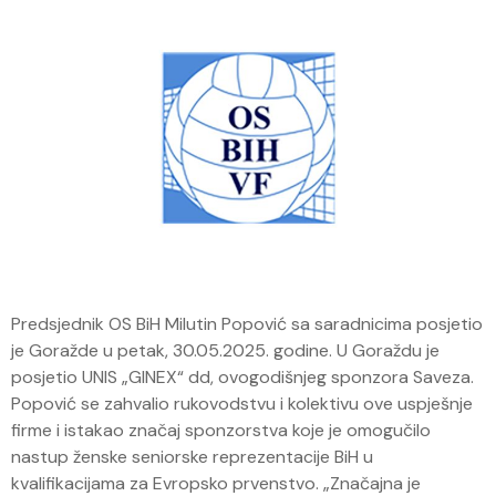
Predsjednik OS BiH Milutin Popović sa saradnicima posjetio
je Goražde u petak, 30.05.2025. godine. U Goraždu je
posjetio UNIS „GINEX“ dd, ovogodišnjeg sponzora Saveza.
Popović se zahvalio rukovodstvu i kolektivu ove uspješnje
firme i istakao značaj sponzorstva koje je omogučilo
nastup ženske seniorske reprezentacije BiH u
kvalifikacijama za Evropsko prvenstvo. „Značajna je