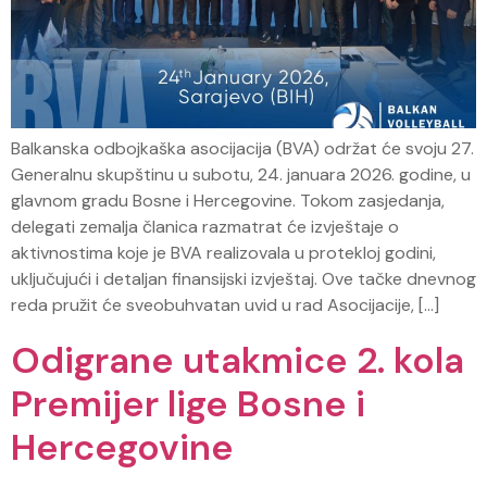
Balkanska odbojkaška asocijacija (BVA) održat će svoju 27.
Generalnu skupštinu u subotu, 24. januara 2026. godine, u
glavnom gradu Bosne i Hercegovine. Tokom zasjedanja,
delegati zemalja članica razmatrat će izvještaje o
aktivnostima koje je BVA realizovala u protekloj godini,
uključujući i detaljan finansijski izvještaj. Ove tačke dnevnog
reda pružit će sveobuhvatan uvid u rad Asocijacije, […]
Odigrane utakmice 2. kola
Premijer lige Bosne i
Hercegovine