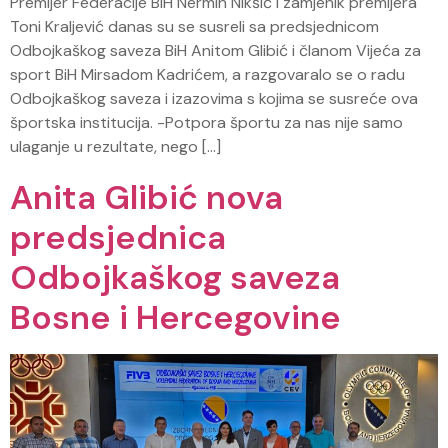
Premijer Federacije BiH Nermin Nikšić i zamjenik premijera
Toni Kraljević danas su se susreli sa predsjednicom
Odbojkaškog saveza BiH Anitom Glibić i članom Vijeća za
sport BiH Mirsadom Kadrićem, a razgovaralo se o radu
Odbojkaškog saveza i izazovima s kojima se susreće ova
športska institucija. -Potpora športu za nas nije samo
ulaganje u rezultate, nego […]
Anita Glibić nova
predsjednica
Odbojkaškog saveza
Bosne i Hercegovine