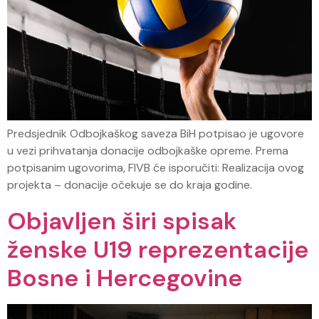
Predsjednik Odbojkaškog saveza BiH potpisao je ugovore
u vezi prihvatanja donacije odbojkaške opreme. Prema
potpisanim ugovorima, FIVB će isporučiti: Realizacija ovog
projekta – donacije očekuje se do kraja godine.
Objavljen širi spisak
ženske U19 reprezentacije
Bosne i Hercegovine