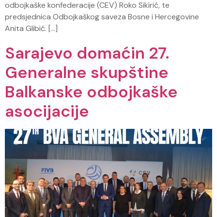
odbojkaške konfederacije (CEV) Roko Sikirić, te
predsjednica Odbojkaškog saveza Bosne i Hercegovine
Anita Glibić. […]
Sarajevo domaćin 27.
Generalne skupštine
Balkanske odbojkaške
asocijacije