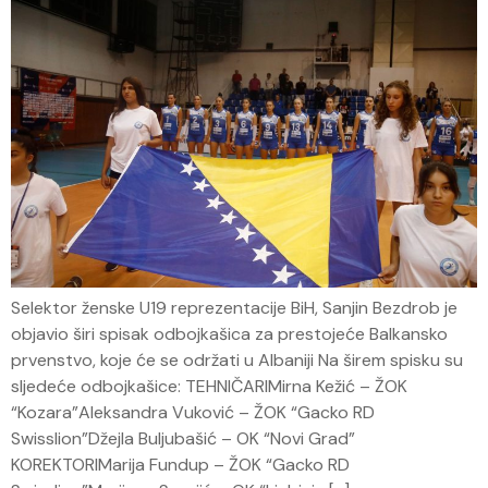
Selektor ženske U19 reprezentacije BiH, Sanjin Bezdrob je
objavio širi spisak odbojkašica za prestojeće Balkansko
prvenstvo, koje će se održati u Albaniji Na širem spisku su
sljedeće odbojkašice: TEHNIČARIMirna Kežić – ŽOK
“Kozara”Aleksandra Vuković – ŽOK “Gacko RD
Swisslion”Džejla Buljubašić – OK “Novi Grad”
KOREKTORIMarija Fundup – ŽOK “Gacko RD