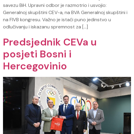
savezu BiH. Upravni odbor je razmotrio i usvojio:
Generalnoj skupštini CEV-a, na BVA Generalnoj skupštini i
na FIVB kongresu. Važno je istaći puno jedinstvo u
odlučivanju i iskazanu spremnost za […]
Predsjednik CEVa u
posjeti Bosni i
Hercegovinio