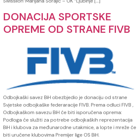
Swisslion”Marijana Sorajić – OK “Ljubinje […]
DONACIJA SPORTSKE
OPREME OD STRANE FIVB
Odbojkaški savez BiH obezbjedio je donaciju od strane
Svjetske odbojkaške federaracije FIVB. Prema odluci FIVB ,
Odbojkaškom savezu BiH će biti isporučena oprema:
Podloga će služiti za potrebe odbojkaških reprezentacija
BiH i klubova za međunarodne utakmice, a lopte i mreže će
biti uručene klubovima Premijer lige OS BiH.