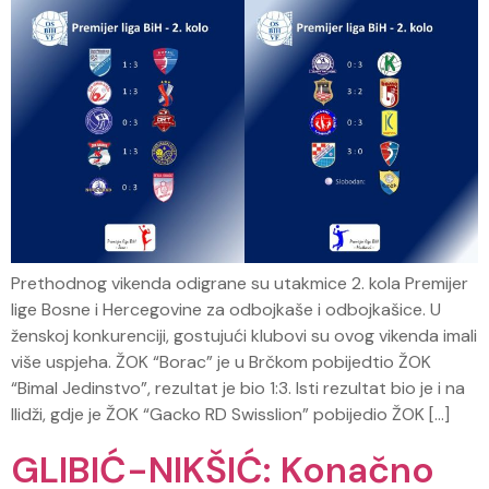
Prethodnog vikenda odigrane su utakmice 2. kola Premijer
lige Bosne i Hercegovine za odbojkaše i odbojkašice. U
ženskoj konkurenciji, gostujući klubovi su ovog vikenda imali
više uspjeha. ŽOK “Borac” je u Brčkom pobijedtio ŽOK
“Bimal Jedinstvo”, rezultat je bio 1:3. Isti rezultat bio je i na
Ilidži, gdje je ŽOK “Gacko RD Swisslion” pobijedio ŽOK […]
GLIBIĆ-NIKŠIĆ: Konačno