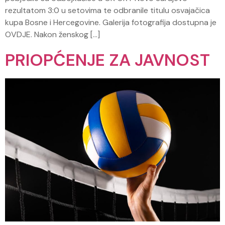
rezultatom 3:0 u setovima te odbranile titulu osvajačica
kupa Bosne i Hercegovine. Galerija fotografija dostupna je
OVDJE. Nakon ženskog […]
PRIOPĆENJE ZA JAVNOST