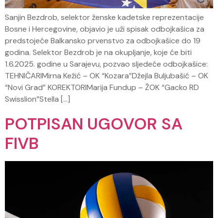
Sanjin Bezdrob, selektor ženske kadetske reprezentacije
Bosne i Hercegovine, objavio je uži spisak odbojkašica za
predstojeće Balkansko prvenstvo za odbojkašice do 19
godina. Selektor Bezdrob je na okupljanje, koje će biti
1.6.2025. godine u Sarajevu, pozvao sljedeće odbojkašice:
TEHNIČARIMirna Kežić – OK “Kozara”Džejla Buljubašić – OK
“Novi Grad” KOREKTORIMarija Fundup – ŽOK “Gacko RD
Swisslion”Stella […]
POTPISAN UGOVOR SA
FIVB