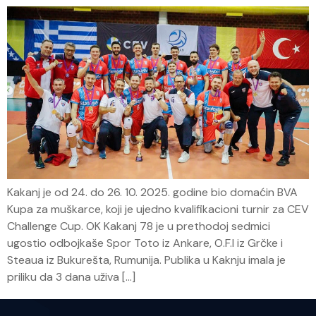
Kakanj je od 24. do 26. 10. 2025. godine bio domaćin BVA
Kupa za muškarce, koji je ujedno kvalifikacioni turnir za CEV
Challenge Cup. OK Kakanj 78 je u prethodoj sedmici
ugostio odbojkaše Spor Toto iz Ankare, O.F.I iz Grčke i
Steaua iz Bukurešta, Rumunija. Publika u Kaknju imala je
priliku da 3 dana uživa […]