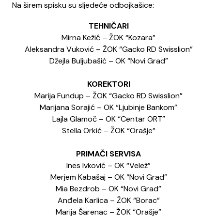
Na širem spisku su sljedeće odbojkašice:
TEHNIČARI
Mirna Kežić – ŽOK “Kozara”
Aleksandra Vuković – ŽOK “Gacko RD Swisslion”
Džejla Buljubašić – OK “Novi Grad”
KOREKTORI
Marija Fundup – ŽOK “Gacko RD Swisslion”
Marijana Sorajić – OK “Ljubinje Bankom”
Lajla Glamoč – OK “Centar ORT”
Stella Orkić – ŽOK “Orašje”
PRIMAČI SERVISA
Ines Ivković – OK “Velež”
Merjem Kabašaj – OK “Novi Grad”
Mia Bezdrob – OK “Novi Grad”
Anđela Karlica – ŽOK “Borac”
Marija Šarenac – ŽOK “Orašje”