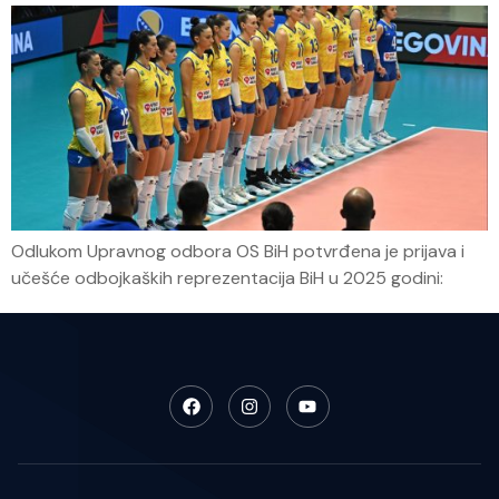
Odlukom Upravnog odbora OS BiH potvrđena je prijava i
učešće odbojkaških reprezentacija BiH u 2025 godini: