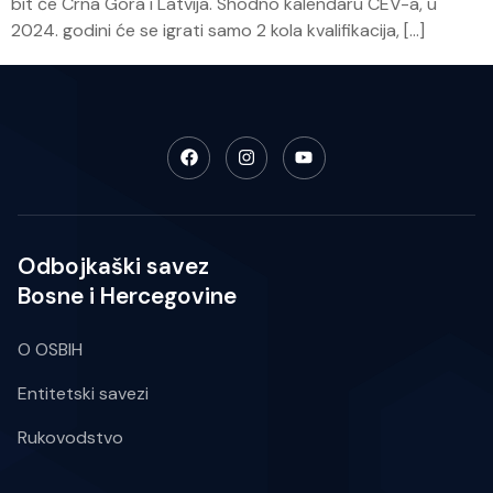
bit će Crna Gora i Latvija. Shodno kalendaru CEV-a, u
2024. godini će se igrati samo 2 kola kvalifikacija, […]
Odbojkaški savez
Bosne i Hercegovine
O OSBIH
Entitetski savezi
Rukovodstvo