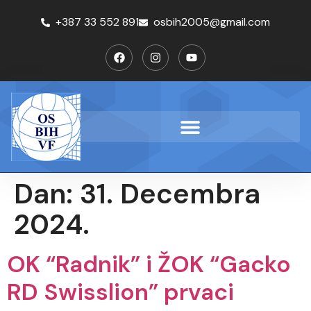
+387 33 552 891
osbih2005@gmail.com
Dan:
31. Decembra
2024.
OK “Radnik” i ŽOK “Gacko
RD Swisslion” prvaci