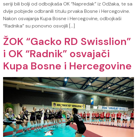
seriji bili bolji od odbojkaša OK “Napredak” iz Odžaka, te sa
dvije pobjede odbranili titulu prvaka Bosne i Hercegovine.
Nakon osvajanja Kupa Bosne i Hercegovine, odbojkaši
“Radnika” su ponovno osvojili […]
ŽOK “Gacko RD Swisslion”
i OK “Radnik” osvajači
Kupa Bosne i Hercegovine