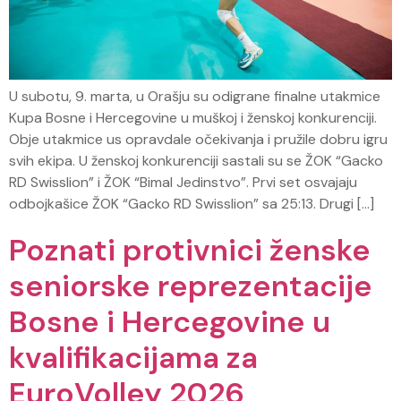
U subotu, 9. marta, u Orašju su odigrane finalne utakmice
Kupa Bosne i Hercegovine u muškoj i ženskoj konkurenciji.
Obje utakmice us opravdale očekivanja i pružile dobru igru
svih ekipa. U ženskoj konkurenciji sastali su se ŽOK “Gacko
RD Swisslion” i ŽOK “Bimal Jedinstvo”. Prvi set osvajaju
odbojkašice ŽOK “Gacko RD Swisslion” sa 25:13. Drugi […]
Poznati protivnici ženske
seniorske reprezentacije
Bosne i Hercegovine u
kvalifikacijama za
EuroVolley 2026